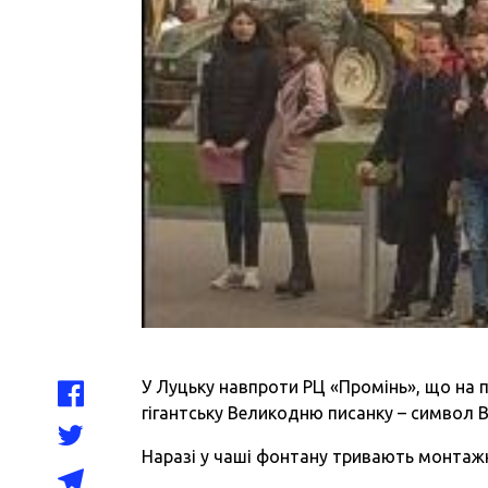
У Луцьку навпроти РЦ «Промінь», що на
гігантську Великодню писанку – символ 
Наразі у чаші фонтану тривають монтажн