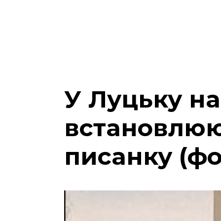
У Луцьку н
встановлюю
писанку (фо