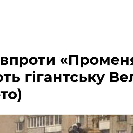
авпроти «Промен
ть гігантську В
то)