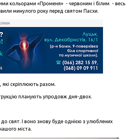
ими кольорами «Променя» - червоним і білим - весь
овили минулого року перед святом Пасхи.
КЛАМА
, які скріплюють разом.
струкцію планують упродовж дня-двох.
до свят. І воно знову буде однією з улюблених
нашого міста.