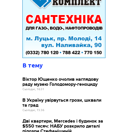
В тему
Віктор Ющенко очолив наглядову
раду музею Голодомору-геноциду
Сьогодні, 16:31
В Україну увірвуться грози, шквали
та град
Сьогодні, 15:36
Дві квартири, Mercedes і будинок за
$550 тисяч: НАБУ розкрило деталі
підозри Стефанішиній