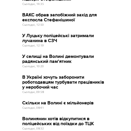
Сьогодні, 14:35
ВАКС обрав запобіжний захід для
експосла Стефанішиної
Сьогодні, 12:50
У Луцьку поліцейські затримали
лучанина в СЗЧ
Сьогодні, 12:19
У селищі на Волині демонтували
радянський пам'ятник
Сьогодні, 10:20
В Україні хочуть заборонити
роботодавцям турбувати працівників
у неробочий час
Сьогодні, 09:58
Скільки на Волині є мільйонерів
Сьогодні, 08:41
Волинянин хотів відкупитися в
поліцейських від поїздки до ТЦК
Сьогодні, 08:32