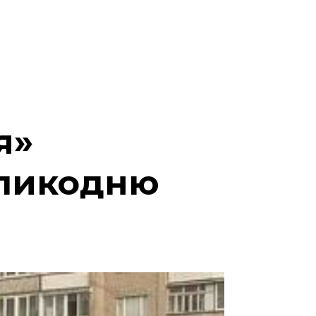
я»
еликодню