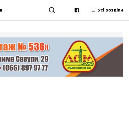
ів
Усі розділи