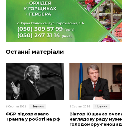
Останні матеріали
Новини
Новини
6 Серпня 2026
6 Серпня 2026
ФБР підозрювало
Віктор Ющенко очолив
Трампа у роботі на рф
наглядову раду музею
Голодомору-геноциду