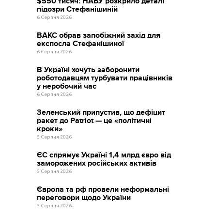
$550 тисяч: НАБУ розкрило деталі
підозри Стефанішиній
6 Серпня 2026
ВАКС обрав запобіжний захід для
експосла Стефанішиної
6 Серпня 2026
В Україні хочуть заборонити
роботодавцям турбувати працівників
у неробочий час
6 Серпня 2026
Зеленський припустив, що дефіцит
ракет до Patriot — це «політичні
кроки»
5 Серпня 2026
ЄС спрямує Україні 1,4 млрд євро від
заморожених російських активів
5 Серпня 2026
Європа та рф провели неформальні
переговори щодо України
5 Серпня 2026