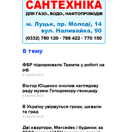
В тему
ФБР підозрювало Трампа у роботі на
рф
6 Серпня 2026
Віктор Ющенко очолив наглядову
раду музею Голодомору-геноциду
6 Серпня 2026
В Україну увірвуться грози, шквали
та град
6 Серпня 2026
Дві квартири, Mercedes і будинок за