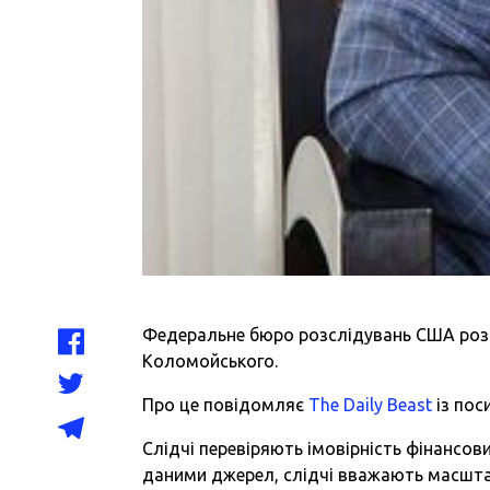
Федеральне бюро розслідувань США розсл
Коломойського.
Про це повідомляє
The Daily Beast
із пос
Слідчі перевіряють імовірність фінансови
даними джерел, слідчі вважають масшта