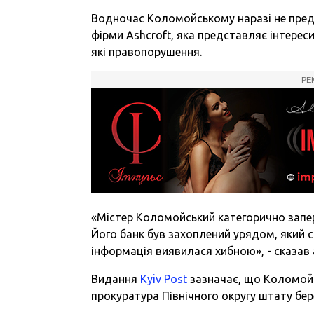
Водночас Коломойському наразі не пред
фірми Ashcroft, яка представляє інтерес
які правопорушення.
РЕ
«Містер Коломойський категорично запере
Його банк був захоплений урядом, який с
інформація виявилася хибною», - сказав
Видання
Kyiv Post
зазначає, що Коломойс
прокуратура Північного округу штату бере