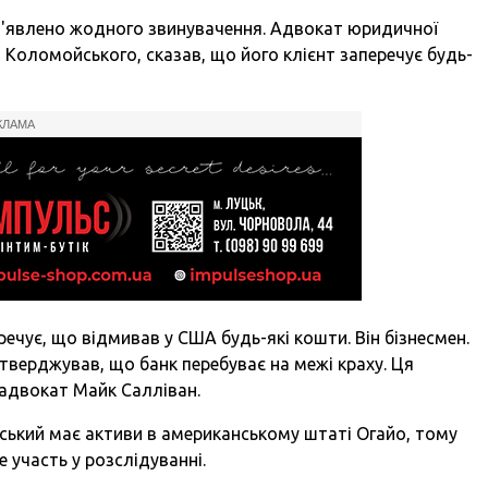
'явлено жодного звинувачення. Адвокат юридичної
и Коломойського, сказав, що його клієнт заперечує будь-
КЛАМА
чує, що відмивав у США будь-які кошти. Він бізнесмен.
тверджував, що банк перебуває на межі краху. Ця
 адвокат Майк Салліван.
ький має активи в американському штаті Огайо, тому
 участь у розслідуванні.