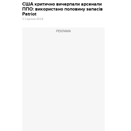
США критично вичерпали арсенали
ППО: використано половину запасів
Patriot
5 Серпня 2026
РЕКЛАМА