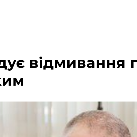
дує відмивання 
ким