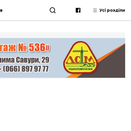
ів
Усі розділи