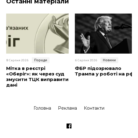
Останні матеріали
Поради
Новини
8 Серпня 2026
6 Серпня 2026
Мітка в реєстрі
ФБР підозрювало
«Оберіг»: як через суд
Трампа у роботі на рф
змусити ТЦК виправити
дані
Головна
Реклама
Контакти