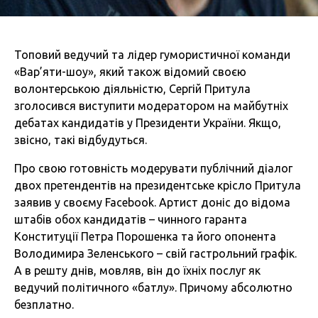
Топовий ведучий та лідер гумористичної команди
«Вар’яти-шоу», який також відомий своєю
волонтерською діяльністю, Сергій Притула
зголосився виступити модератором на майбутніх
дебатах кандидатів у Президенти України. Якщо,
звісно, такі відбудуться.
Про свою готовність модерувати публічний діалог
двох претендентів на президентське крісло Притула
заявив у своєму Facebook. Артист доніс до відома
штабів обох кандидатів – чинного гаранта
Конституції Петра Порошенка та його опонента
Володимира Зеленського – свій гастрольний графік.
А в решту днів, мовляв, він до їхніх послуг як
ведучий політичного «батлу». Причому абсолютно
безплатно.