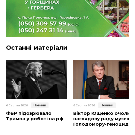
Останні матеріали
Новини
Новини
6 Серпня 2026
6 Серпня 2026
ФБР підозрювало
Віктор Ющенко очолив
Трампа у роботі на рф
наглядову раду музею
Голодомору-геноциду