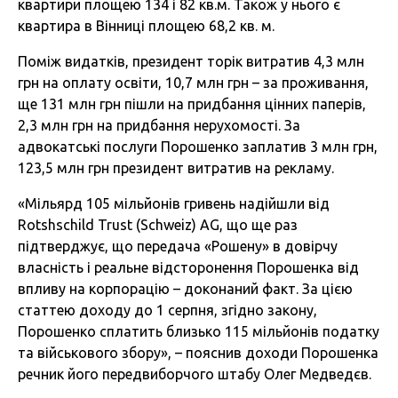
квартири площею 134 і 82 кв.м. Також у нього є
квартира в Вінниці площею 68,2 кв. м.
Поміж видатків, президент торік витратив 4,3 млн
грн на оплату освіти, 10,7 млн грн – за проживання,
ще 131 млн грн пішли на придбання цінних паперів,
2,3 млн грн на придбання нерухомості. За
адвокатські послуги Порошенко заплатив 3 млн грн,
123,5 млн грн президент витратив на рекламу.
«Мільярд 105 мільйонів гривень надійшли від
Rotshschild Trust (Schweiz) AG, що ще раз
підтверджує, що передача «Рошену» в довірчу
власність і реальне відсторонення Порошенка від
впливу на корпорацію – доконаний факт. За цією
статтею доходу до 1 серпня, згідно закону,
Порошенко сплатить близько 115 мільйонів податку
та військового збору», – пояснив доходи Порошенка
речник його передвиборчого штабу Олег Медведєв.