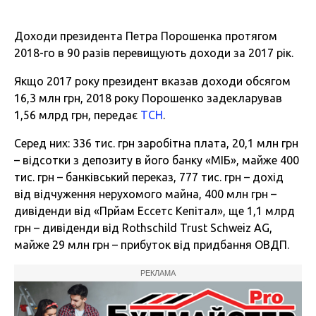
Доходи президента Петра Порошенка протягом
2018-го в 90 разів перевищують доходи за 2017 рік.
Якщо 2017 року президент вказав доходи обсягом
16,3 млн грн, 2018 року Порошенко задекларував
1,56 млрд грн, передає
ТСН
.
Серед них: 336 тис. грн заробітна плата, 20,1 млн грн
– відсотки з депозиту в його банку «МІБ», майже 400
тис. грн – банківський переказ, 777 тис. грн – дохід
від відчуження нерухомого майна, 400 млн грн –
дивіденди від «Прйам Ессетс Кепітал», ще 1,1 млрд
грн – дивіденди від Rothschild Trust Schweiz AG,
майже 29 млн грн – прибуток від придбання ОВДП.
РЕКЛАМА