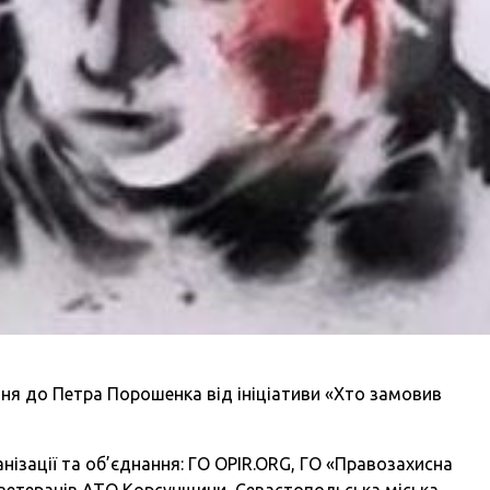
ння до Петра Порошенка від ініціативи «Хто замовив
анізації та об’єднання: ГО OPIR.ORG, ГО «Правозахисна
а ветеранів АТО Корсунщини, Севастопольська міська