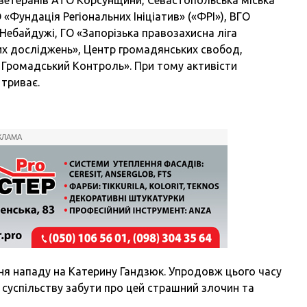
Фундація Регіональних Ініціатив» («ФРІ»), ВГО
ебайдужі, ГО «Запорізька правозахисна ліга
их досліджень», Центр громадянських свобод,
Громадський Контроль». При тому активісти
 триває.
КЛАМА
дня нападу на Катерину Гандзюк. Упродовж цього часу
а суспільству забути про цей страшний злочин та