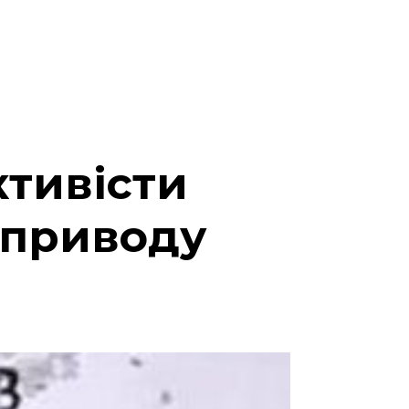
ктивісти
 приводу