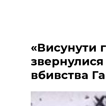
«Висунути г
звернулися
вбивства Г