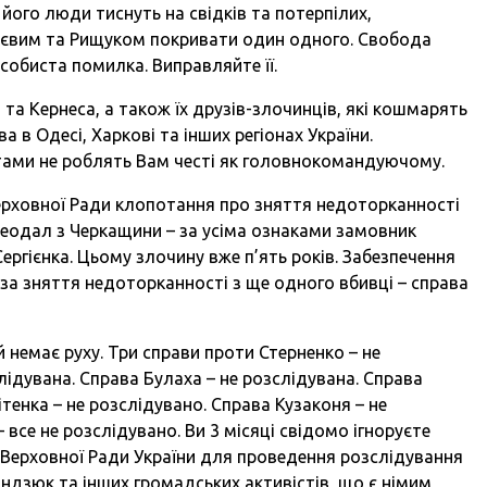
 його люди тиснуть на свідків та потерпілих,
єєвим та Рищуком покривати один одного. Свобода
собиста помилка. Виправляйте її.
 та Кернеса, а також їх друзів-злочинців, які кошмарять
 в Одесі, Харкові та інших регіонах України.
тами не роблять Вам честі як головнокомандуючому.
ерховної Ради клопотання про зняття недоторканності
феодал з Черкащини – за усіма ознаками замовник
ергієнка. Цьому злочину вже п’ять років. Забезпечення
за зняття недоторканності з ще одного вбивці – справа
й немає руху. Три справи проти Стерненко – не
лідувана. Справа Булаха – не розслідувана. Справа
тенка – не розслідувано. Справа Кузаконя – не
все не розслідувано. Ви 3 місяці свідомо ігноруєте
 Верховної Ради України для проведення розслідування
ндзюк та інших громадських активістів, що є німим