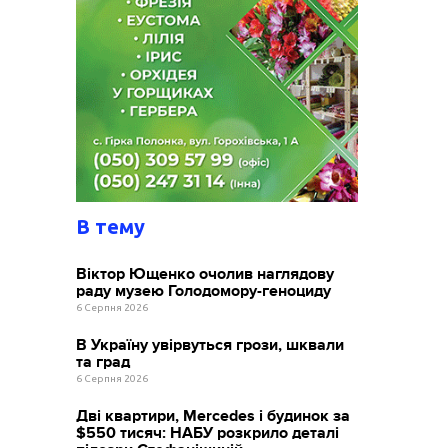
В тему
Віктор Ющенко очолив наглядову
раду музею Голодомору-геноциду
6 Серпня 2026
В Україну увірвуться грози, шквали
та град
6 Серпня 2026
Дві квартири, Mercedes і будинок за
$550 тисяч: НАБУ розкрило деталі