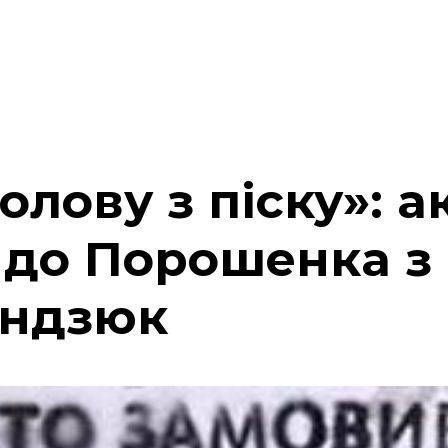
олову з піску»: а
 до Порошенка з
андзюк