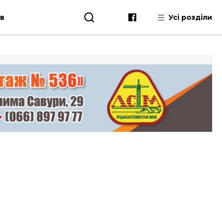
ів
Усі розділи