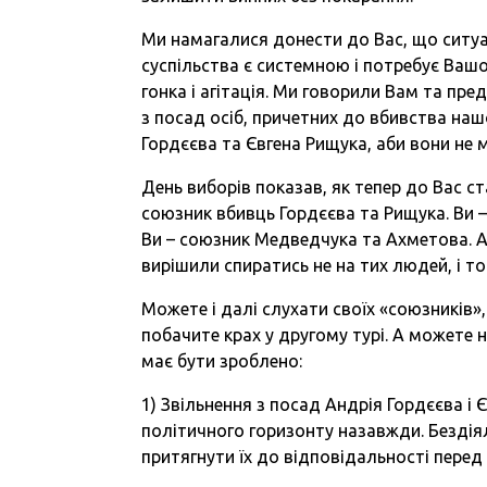
Ми намагалися донести до Вас, що ситуа
суспільства є системною і потребує Вашо
гонка і агітація. Ми говорили Вам та пр
з посад осіб, причетних до вбивства нашо
Гордєєва та Євгена Рищука, аби вони не 
День виборів показав, як тепер до Вас ст
союзник вбивць Гордєєва та Рищука. Ви –
Ви – союзник Медведчука та Ахметова. А
вирішили спиратись не на тих людей, і т
Можете і далі слухати своїх «союзників»,
побачите крах у другому турі. А можете 
має бути зроблено:
1) Звільнення з посад Андрія Гордєєва і
політичного горизонту назавжди. Бездія
притягнути їх до відповідальності перед