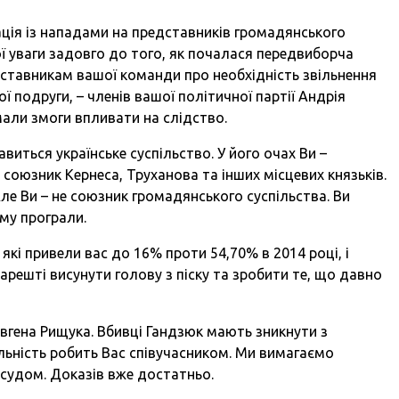
ція із нападами на представників громадянського
ї уваги задовго до того, як почалася передвиборча
едставникам вашої команди про необхідність звільнення
ї подруги, – членів вашої політичної партії Андрія
мали змоги впливати на слідство.
авиться українське суспільство. У його очах Ви –
 союзник Кернеса, Труханова та інших місцевих князьків.
ле Ви – не союзник громадянського суспільства. Ви
ому програли.
 які привели вас до 16% проти 54,70% в 2014 році, і
нарешті висунути голову з піску та зробити те, що давно
 Євгена Рищука. Вбивці Гандзюк мають зникнути з
льність робить Вас співучасником. Ми вимагаємо
 судом. Доказів вже достатньо.