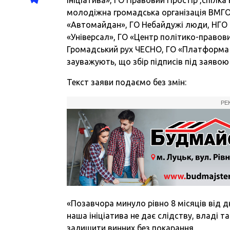
молодіжна громадська організація ВМГО «
«Автомайдан», ГО Небайдужі люди, НГО Н
«Універсал», ГО «Центр політико-правов
Громадський рух ЧЕСНО, ГО «Платформа 
зауважують, що збір підписів під заявою
Текст заяви подаємо без змін:
РЕ
«Позавчора минуло рівно 8 місяців від 
наша ініціатива не дає слідству, владі т
залишити винних без покарання.