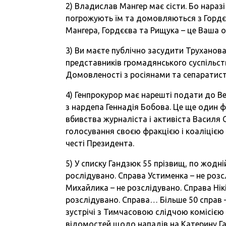
2) Владислав Мангер має сісти. Бо наразі
погрожують їм та домовляються з Горд
Мангера, Гордєєва та Рищука – це Ваша о
3) Ви маєте публічно засудити Труханова
представників громадянського суспільства
Домовленості з росіянами та сепаратис
4) Генпрокурор має нарешті подати до В
з нардепа Геннадія Бобова. Це ще один 
вбивства журналіста і активіста Василя С
голосування своєю фракцією і коаліцією 
честі Президента.
5) У списку Гандзюк 55 прізвищ, по жодні
рослідувано. Справа Устименка – не розс
Михайлика – не розслідувано. Справа Нікі
розслідувано. Справа… Більше 50 справ – 
зустрічі з Тимчасовою слідчою комісією
відомостей щодо нападів на Катерину Га