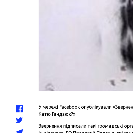
У мережі Facebook опублікували «Зверне
Катю Гандзюк?»
Звернення підписали такі громадські орг
Ініціатива», ГО Правовий Простір ,спілк