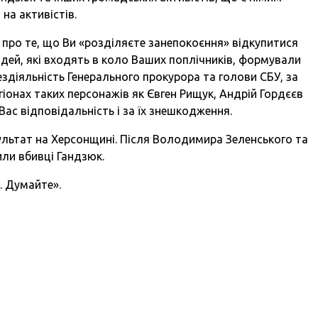
на активістів.
ю про те, що Ви «розділяєте занепокоєння» відкупитися
юдей, які входять в коло Ваших поплічників, формували
бездіяльність Генерального прокурора та голови СБУ, за
гіонах таких персонажів як Євген Рищук, Андрій Гордєєв
 Вас відповідальність і за їх знешкодження.
ультат на Херсонщині. Після Володимира Зеленського та
или вбивці Гандзюк.
. Думайте».