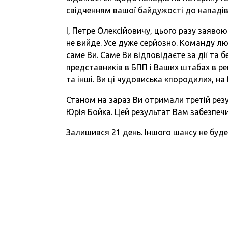
свідченням вашої байдужості до нападів 
І, Петре Олексійовичу, цього разу заяво
не вийде. Усе дуже серйозно. Команду л
саме Ви. Саме Ви відповідаєте за дії та 
представників в БПП і Ваших штабах в ре
та інші. Ви ці чудовиська «породили», на
Станом на зараз Ви отримали третій рез
Юрія Бойка. Цей результат Вам забезпеч
Залишився 21 день. Іншого шансу не буде