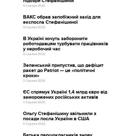
підозри Стефанішиній
6 Серпня 2026
ВАКС обрав запобіжний захід для
експосла Стефанішиної
6 Серпня 2026
В Україні хочуть заборонити
роботодавцям турбувати працівників
у неробочий час
6 Серпня 2026
Зеленський припустив, що дефіцит
ракет до Patriot — це «політичні
кроки»
5 Серпня 2026
ЄС спрямує Україні 1,4 млрд євро від
заморожених російських активів
5 Серпня 2026
Ольгу Стефанішину звільнили з
посади посла України в США
4 Серпня 2026
Батьки першокласників знову