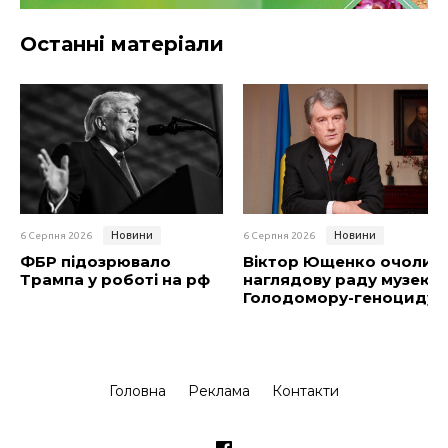
Останні матеріали
Новини
Новини
6 Серпня 2026
6 Серпня 2026
ФБР підозрювало
Віктор Ющенко очолив
Трампа у роботі на рф
наглядову раду музею
Голодомору-геноциду
Головна
Реклама
Контакти