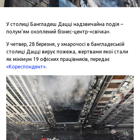
У столиці Бангладеш Дацці надзвичайна подія –
полум’ям охоплений бізнес-центр-«свічка».
У четвер, 28 березня, у хмарочосі в бангладеській
столиці Дацці вирує пожежа, жертвами якої стали
як мінімум 19 офісних працівників, передає
«Кореспондент»
.