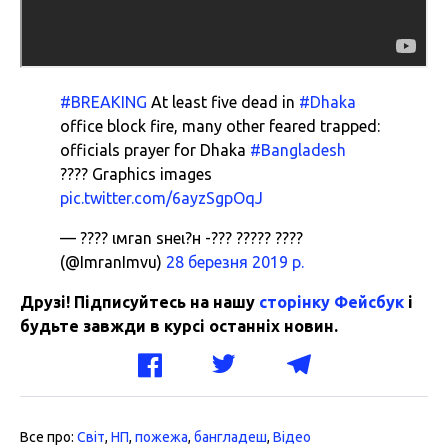
#BREAKING
At least five dead in
#Dhaka
office block fire, many other feared trapped:
officials prayer for Dhaka
#Bangladesh
???? Graphics images
pic.twitter.com/6ayzSgpOqJ
— ???? ιмran ѕнeι?н -??? ????? ????
(@ImranImvu)
28 березня 2019 р.
Друзі! Підписуйтесь на нашу
сторінку Фейсбук
і
будьте завжди в курсі останніх новин.
Все про:
Світ
,
НП
,
пожежа
,
бангладеш
,
Відео