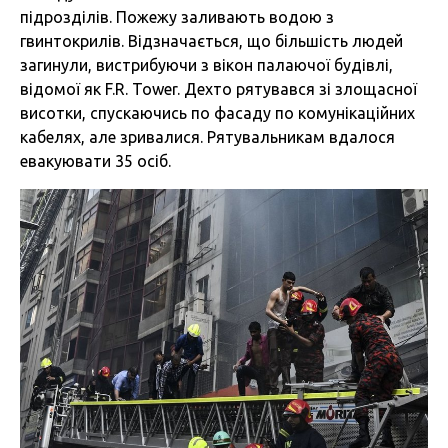
підрозділів. Пожежу заливають водою з
гвинтокрилів. Відзначається, що більшість людей
загинули, вистрибуючи з вікон палаючої будівлі,
відомої як F.R. Tower. Дехто рятувався зі злощасної
висотки, спускаючись по фасаду по комунікаційних
кабелях, але зривалися. Рятувальникам вдалося
евакуювати 35 осіб.