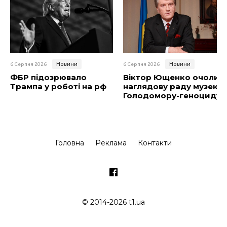
Новини
Новини
6 Серпня 2026
6 Серпня 2026
ФБР підозрювало
Віктор Ющенко очолив
Трампа у роботі на рф
наглядову раду музею
Голодомору-геноциду
Головна
Реклама
Контакти
© 2014-2026 t1.ua