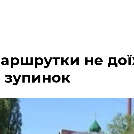
маршрутки не до
х зупинок