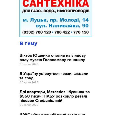
В тему
Віктор Ющенко очолив наглядову
раду музею Голодомору-геноциду
6 Серпня 2026
В Україну увірвуться грози, шквали
та град
6 Серпня 2026
Дві квартири, Mercedes і будинок за
$550 тисяч: НАБУ розкрило деталі
підозри Стефанішиній
6 Серпня 2026
ВАКС обрав запобіжний захід для