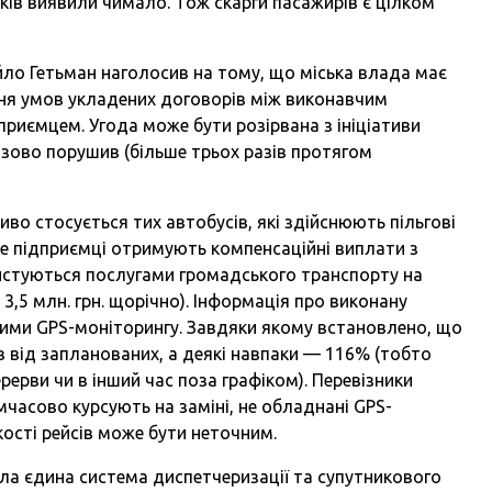
ків виявили чимало. Тож скарги пасажирів є цілком
ло Гетьман наголосив на тому, що міська влада має
ння умов укладених договорів між виконавчим
дприємцем. Угода може бути розірвана з ініціативи
азово порушив (більше трьох разів протягом
иво стосується тих автобусів, які здійснюють пільгові
же підприємці отримують компенсаційні виплати з
ористуються послугами громадського транспорту на
 3,5 млн. грн. щорічно). Інформація про виконану
даними GPS-моніторингу. Завдяки якому встановлено, що
в від запланованих, а деякі навпаки — 116% (тобто
рерви чи в інший час поза графіком). Перевізники
мчасово курсують на заміні, не обладнані GPS-
кості рейсів може бути неточним.
ла єдина система диспетчеризації та супутникового