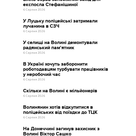
експосла Стефанішиної
6 Серпня 2026
У Луцьку поліцейські затримали
лучанина в СЗЧ
6 Серпня 2026
У селищі на Волині демонтували
радянський пам'ятник
6 Серпня 2026
В Україні хочуть заборонити
роботодавцям турбувати працівників
у неробочий час
6 Серпня 2026
Скільки на Волині є мільйонерів
6 Серпня 2026
Волинянин хотів відкупитися в
поліцейських від поїздки до ТЦК
6 Серпня 2026
На Донеччині загинув захисник з
Волині Віктор Сашко