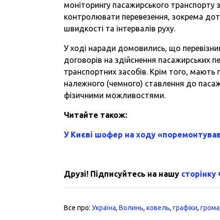
моніторингу пасажирського транспорту з
контролювати перевезення, зокрема дот
швидкості та інтервалів руху.
У ході наради домовились, що перевізн
договорів на здійснення пасажирських пе
транспортних засобів. Крім того, мають
належного (чемного) ставлення до пасажи
фізичними можливостями.
Читайте також:
У Києві шофер на ходу «поремонтува
Друзі! Підписуйтесь на нашу
сторінку
Все про:
Україна
,
Волинь
,
ковель
,
графіки
,
грома