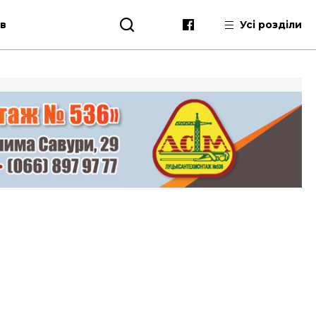
ів
Усі розділи