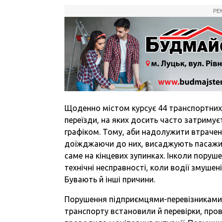
РЕ
Щоденно містом курсує 44 транспортних 
переїзди, на яких досить часто затримує
графіком. Тому, аби надолужити втрачених
доїжджаючи до них, висаджують пасажир
саме на кінцевих зупинках. Інколи поруше
технічні несправності, коли водії змушен
Бувають й інші причини.
Порушення підприємцями-перевізниками 
транспорту встановили й перевірки, про