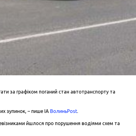
ати за графіком поганий стан автотранспорту та
их зупинок, – пише ІА
ВолиньPost
.
перевізниками йшлося про порушення водіями схем та