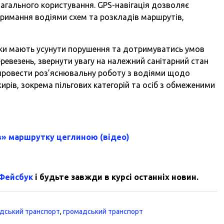
агального користування. GPS-навігація дозволяє
римання водіями схем та розкладів маршрутів,
ики мають усунути порушення та дотримуватись умов
ревезень, звернути увагу на належний санітарний стан
 провести роз’яснювальну роботу з водіями щодо
рів, зокрема пільгових категорій та осіб з обмеженими
в» маршрутку цеглиною (відео)
 Фейсбук
і будьте завжди в курсі останніх новин.
дський транспорт
,
громадський транспорт