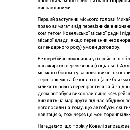
проводила моніторинг ситуації. Порушни
виправданими.
Перший заступник міського голови Михай
право вимагати від перевізників викона
комітетом Ковельської міської ради і пі
міської влади, якщо перевізник неоднор
календарного року) умови договору.
Безперебійне виконання усіх рейсів особл
пасажирські перевезення (соціальні). Ад
міського бюджету за пільговиків, які к
території міста безоплатно (а це близько
кількість рейсів перевіряється за й за 
деякі автобуси виконали лише 54% рейсі
виїздять на маршрути під час обідньої пе
наголосили на тому, що автобуси, які ти
навігацією, тож через це моніторинг кіль
Нагадаємо, що торік у Ковелі запрацюва