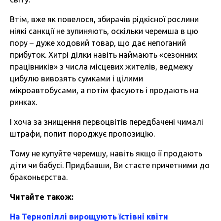
Втім, вже як повелося, збирачів рідкісної рослини
ніякі санкції не зупиняють, оскільки черемша в цю
пору – дуже ходовий товар, що дає непоганий
прибуток. Хитрі ділки навіть наймають «сезонних
працівників» з числа місцевих жителів, ведмежу
цибулю вивозять сумками і цілими
мікроавтобусами, а потім фасують і продають на
ринках.
І хоча за знищення первоцвітів передбачені чималі
штрафи, попит породжує пропозицію.
Тому не купуйте черемшу, навіть якщо її продають
діти чи бабусі. Придбавши, Ви стаєте причетними до
браконьєрства.
Читайте також:
На Тернопіллі вирощують їстівні квіти