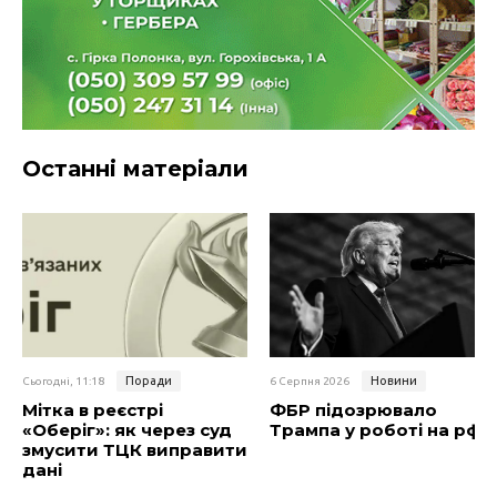
Останні матеріали
Поради
Новини
Сьогодні, 11:18
6 Серпня 2026
Мітка в реєстрі
ФБР підозрювало
«Оберіг»: як через суд
Трампа у роботі на рф
змусити ТЦК виправити
дані