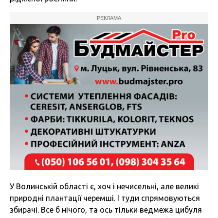
РЕКЛАМА
У Волинській області є, хоч і нечисельні, але великі
природні плантації черемші. І туди спрямовуються
збирачі. Все б нічого, та ось тільки ведмежа цибуля