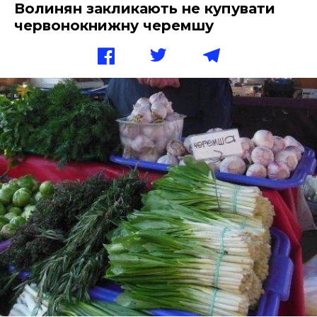
Волинян закликають не купувати
червонокнижну черемшу