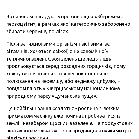
Волинянам нагадують про операцію «Збережемо
первоцвіти», в рамках якої категорично заборонено
збирати черемшу по лісах.
Після затяжної зими організм так і вимагає
вітамінів, хочеться свіжої, а не «анемічної»
тепличної зелені. Своя зелень ще ледь-ледь
прокльовується серед розсадних горщичків, тому
кожну весну починається несанкціоноване
полювання на черемшу, або ведмежу цибулю, –
повідомляють у Ківерцівському національному
природному парку «Цуманська пуща».
Ця найбільш рання «салатна» рослина з легким
присмаком часнику вже починає пробиватися із
землі і незабаром щосили зазеленіє. На продуктових
ринках вже можна зустріти продавців з пучками цієї
рідкісної рослини.