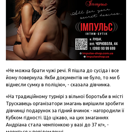
«Не можна брати чужі речі. Я пішла до сусіда і все
йому повернула. Якби документів не було, то ми б
віднесли сумку в поліцію», - сказала дівчинка.
«На традиційному турнірі з вільної боротьби в місті
Трускавець організатори змагань вирішили зробити
дівчинці подарунок за гідний вчинок - нагородили її
Кубком гідності. Що цікаво, на цих змаганнях
Андріана стала чемпіонкою у вазі до 37 кг», -
мовиться у повідомленні.