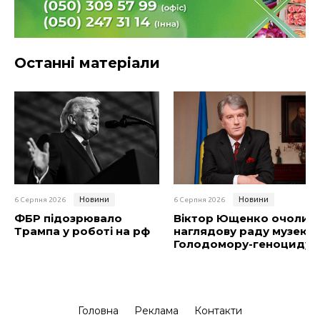
Останні матеріали
Новини
Новини
6 Серпня 2026
6 Серпня 2026
ФБР підозрювало
Віктор Ющенко очолив
Трампа у роботі на рф
наглядову раду музею
Голодомору-геноциду
Головна
Реклама
Контакти