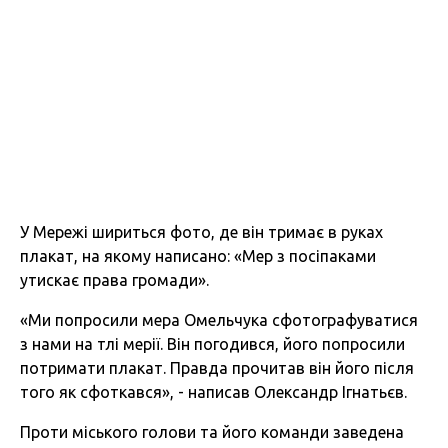
У Мережі шириться фото, де він тримає в руках
плакат, на якому написано: «Мер з посіпаками
утискає права громади».
«Ми попросили мера Омельчука сфотографуватися
з нами на тлі мерії. Він погодився, його попросили
потримати плакат. Правда прочитав він його після
того як сфоткався», - написав Олександр Ігнатьєв.
Проти міського голови та його команди заведена