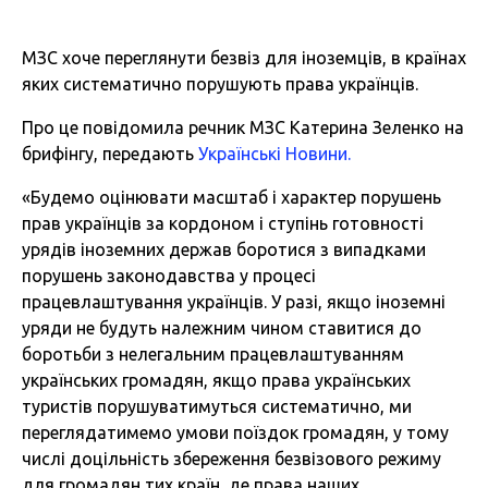
МЗС хоче переглянути безвіз для іноземців, в країнах
яких систематично порушують права українців.
Про це повідомила речник МЗС Катерина Зеленко на
брифінгу, передають
Українські Новини.
«Будемо оцінювати масштаб і характер порушень
прав українців за кордоном і ступінь готовності
урядів іноземних держав боротися з випадками
порушень законодавства у процесі
працевлаштування українців. У разі, якщо іноземні
уряди не будуть належним чином ставитися до
боротьби з нелегальним працевлаштуванням
українських громадян, якщо права українських
туристів порушуватимуться систематично, ми
переглядатимемо умови поїздок громадян, у тому
числі доцільність збереження безвізового режиму
для громадян тих країн, де права наших