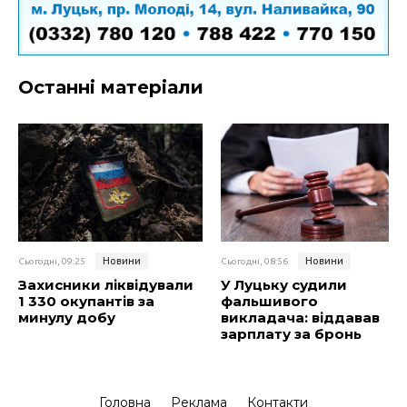
Останні матеріали
Новини
Новини
Сьогодні, 09:25
Сьогодні, 08:56
Захисники ліквідували
У Луцьку судили
1 330 окупантів за
фальшивого
минулу добу
викладача: віддавав
зарплату за бронь
Головна
Реклама
Контакти