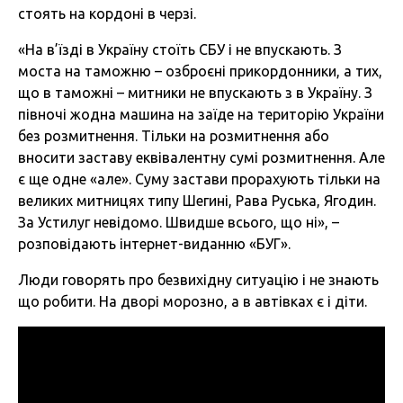
стоять на кордоні в черзі.
«На в’їзді в Україну стоїть СБУ і не впускають. З
моста на таможню – озброєні прикордонники, а тих,
що в таможні – митники не впускають з в Україну. З
півночі жодна машина на заїде на територію України
без розмитнення. Тільки на розмитнення або
вносити заставу еквівалентну сумі розмитнення. Але
є ще одне «але». Суму застави прорахують тільки на
великих митницях типу Шегині, Рава Руська, Ягодин.
За Устилуг невідомо. Швидше всього, що ні», –
розповідають інтернет-виданню «БУГ».
Люди говорять про безвихідну ситуацію і не знають
що робити. На дворі морозно, а в автівках є і діти.