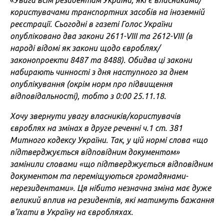
«
Увага всім резидентам України, які є власниками/
користувачами транспортних засобів на іноземній
реєстрації. Сьогодні в газеті Голос України
опубліковано два закони 2611-VIII та 2612-VIII (в
народі відомі як закони щодо євроблях/
законопроекти 8487 та 8488). Обидва ці закони
набирають чинності з дня наступного за днем
опублікування (окрім норм про підвищення
відповідальності), тобто з 0:00 25.11.18.
Хочу звернути увагу власників/користувачів
євроблях на змінах в друге реченні ч.1 ст. 381
Митного кодексу України. Так, у цій нормі слова «що
підтверджується відповідним документом»
замінили словами «що підтверджується відповідним
документом та переміщуються громадянами-
нерезидентами». Ця нібито незначна зміна має дуже
великий вплив на резидентів, які матимуть бажання
в’їхати в Україну на євробляхах.