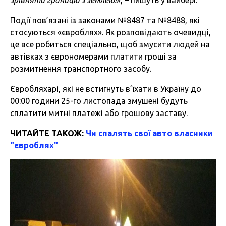
зрівняти границю з землею!
», – пишуть у вайбері.
Події пов’язані із законами №8487 та №8488, які
стосуються «євроблях». Як розповідають очевидці,
це все робиться спеціально, щоб змусити людей на
автівках з єврономерами платити гроші за
розмитнення транспортного засобу.
Євробляхарі, які не встигнуть в’їхати в Україну до
00:00 години 25-го листопада змушені будуть
сплатити митні платежі або грошову заставу.
ЧИТАЙТЕ ТАКОЖ:
Чи спалять свої авто власники
"євроблях"