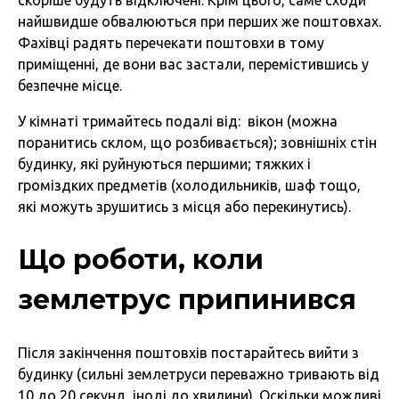
скоріше будуть відключені. Крім цього, саме сходи
найшвидше обвалюються при перших же поштовхах.
Фахівці радять перечекати поштовхи в тому
приміщенні, де вони вас застали, перемістившись у
безпечне місце.
У кімнаті тримайтесь подалі від: вікон (можна
поранитись склом, що розбивається); зовнішніх стін
будинку, які руйнуються першими; тяжких і
громіздких предметів (холодильників, шаф тощо,
які можуть зрушитись з місця або перекинутись).
Що роботи, коли
землетрус припинився
Після закінчення поштовхів постарайтесь вийти з
будинку (сильні землетруси переважно тривають від
10 до 20 секунд, іноді до хвилини). Оскільки можливі