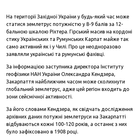
На території Західної України у будь-який час може
статися землетрус потужністю у 8-9 балів за 12-
бальною шкалою Ріхтера. Гірський масив на кордоні
стику Українських та Румунських Карпат майже так
само активний як і у Чилі. Про це неодноразово
заявляли українські та румунські фахівці.
За інформацією заступника директора Інституту
геофізики НАН України Олександра Кендзера,
Закарпаття найближчим часом може сколихнути
глобальний землетрус, адже цей регіон входить до
зони сейсмічної активності.
За його словами Кендзера, як свідчать дослідження
архівних даних потужні землетруси на Закарпатті
відбуваються кожні 100-120 років, а останнє з них
було зафіксовано в 1908 році.