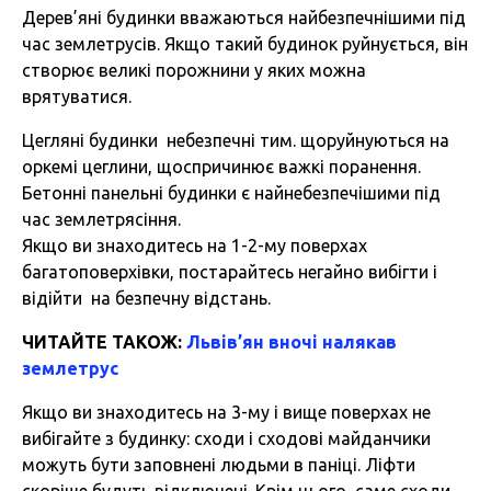
Дерев’яні будинки вважаються найбезпечнішими під
час землетрусів. Якщо такий будинок руйнується, він
створює великі порожнини у яких можна
врятуватися.
Цегляні будинки небезпечні тим. щоруйнуються на
оркемі цеглини, щоспричинює важкі поранення.
Бетонні панельні будинки є найнебезпечішими під
час землетрясіння.
Якщо ви знаходитесь на 1-2-му поверхах
багатоповерхівки, постарайтесь негайно вибігти і
відійти на безпечну відстань.
ЧИТАЙТЕ ТАКОЖ:
Львів’ян вночі налякав
землетрус
Якщо ви знаходитесь на 3-му і вище поверхах не
вибігайте з будинку: сходи і сходові майданчики
можуть бути заповнені людьми в паніці. Ліфти