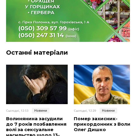
Останні матеріали
Новини
Новини
Сьогодні, 12:53
Сьогодні, 12:29
Волинянина засудили
Помер захисник-
до 7 років позбавлення
прикордонник з Волині
волі за сексуальне
Олег Дишко
насильство щодо 13-