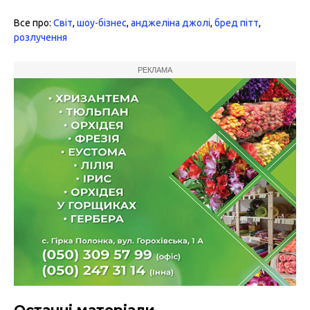
Все про:
Світ
,
шоу-бізнес
,
анджеліна джолі
,
бред пітт
,
розлучення
РЕКЛАМА