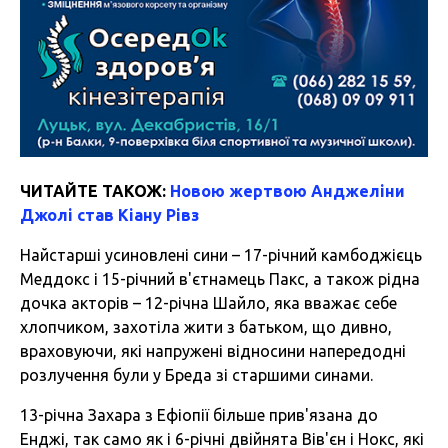
ЧИТАЙТЕ ТАКОЖ:
Новою жертвою Анджеліни
Джолі став Кіану Рівз
Найстарші усиновлені сини – 17-річний камбоджієць
Меддокс і 15-річний в'єтнамець Пакс, а також рідна
дочка акторів – 12-річна Шайло, яка вважає себе
хлопчиком, захотіла жити з батьком, що дивно,
враховуючи, які напружені відносини напередодні
розлучення були у Бреда зі старшими синами.
13-річна Захара з Ефіопії більше прив'язана до
Енджі, так само як і 6-річні двійнята Вів'єн і Нокс, які