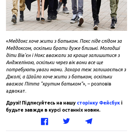
«
Меддокс хоче жити з батьком. Пакс піде слідом за
Меддоксом, оскільки брати дуже близькі. Молодші
діти Вів'єн і Нокс вважали за краще залишитися з
Анджеліною, оскільки через вік вони все ще
потребують уваги мами. Захара теж залишається з
Джолі, а Шайло хоче жити з батьком, оскільки
вважає Пітта "крутим батьком"
», – розповів
адвокат.
Друзі! Підписуйтесь на нашу
сторінку Фейсбук
і
будьте завжди в курсі останніх новин.