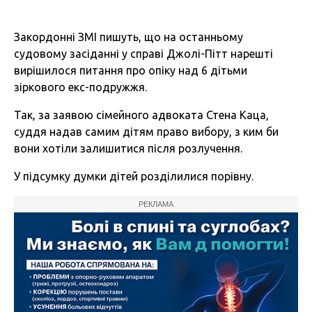
Закордонні ЗМІ пишуть, що на останньому
судовому засіданні у справі Джолі-Пітт нарешті
вирішилося питання про опіку над 6 дітьми
зіркового екс-подружжя.
Так, за заявою сімейного адвоката Стена Каца,
суддя надав самим дітям право вибору, з ким би
вони хотіли залишитися після розлучення.
У підсумку думки дітей розділилися порівну.
РЕКЛАМА