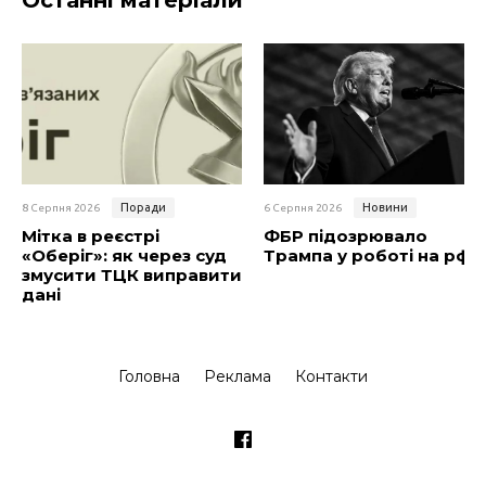
Останні матеріали
Поради
Новини
8 Серпня 2026
6 Серпня 2026
Мітка в реєстрі
ФБР підозрювало
«Оберіг»: як через суд
Трампа у роботі на рф
змусити ТЦК виправити
дані
Головна
Реклама
Контакти