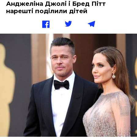
Анджеліна Джолі і Бред Пітт
нарешті поділили дітей