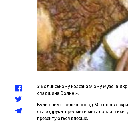
У Волинському краєзнавчому музеї відкр
спадщина Волині».
Були представлені понад 60 творів сакрал
стародруки, предмети металопластики, де
презентуються вперше.