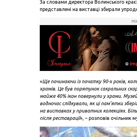
За словами директора Волинського краєз
представлені на виставці збирали упродо
РЕ
«
Ще починаючи із початку 90-х років, кол
храмів. Це був порятунок сакральних скар
майже 40% ікон повернули у храми. Музей 
водночас слідкували, як ці пам’ятки збері
на виставках у приватних колекціях. Біль
після реставрації
», – розповів очільник м