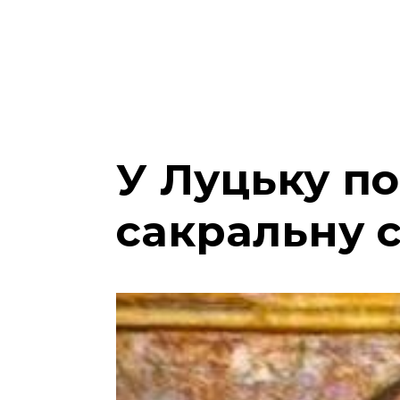
У Луцьку п
сакральну 