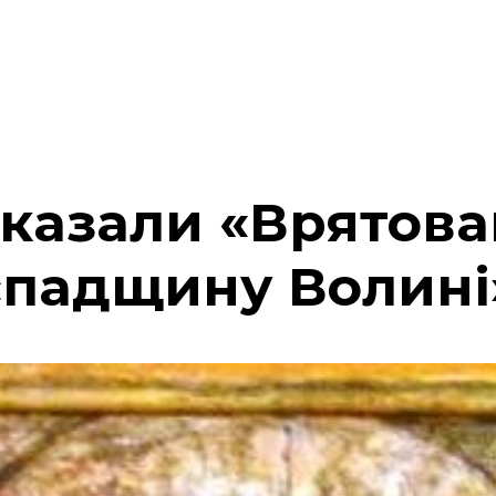
оказали «Врятова
спадщину Волині»