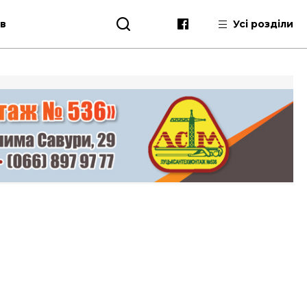
ів
Усі розділи