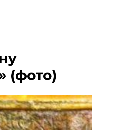
ну
 (фото)