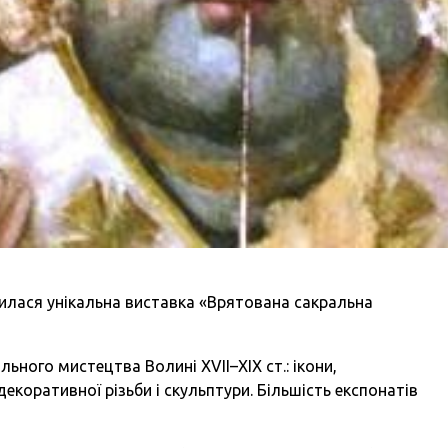
илася унікальна виставка «Врятована сакральна
ьного мистецтва Волині XVII–ХІХ ст.: ікони,
коративної різьби і скульптури. Більшість експонатів