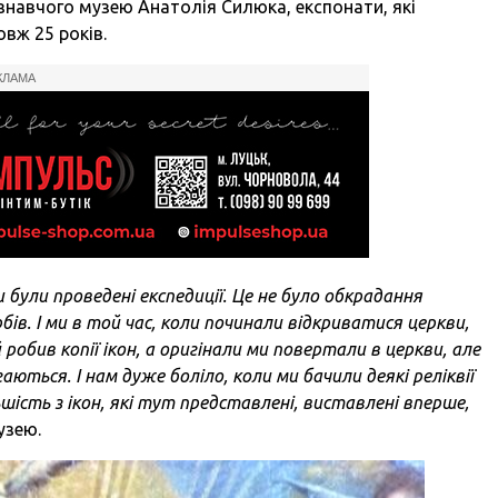
навчого музею Анатолія Силюка, експонати, які
вж 25 років.
КЛАМА
и були проведені експедиції. Це не було обкрадання
бів. І ми в той час, коли починали відкриватися церкви,
робив копії ікон, а оригінали ми повертали в церкви, але
гаються. І нам дуже боліло, коли ми бачили деякі реліквії
шість з ікон, які тут представлені, виставлені вперше,
узею.