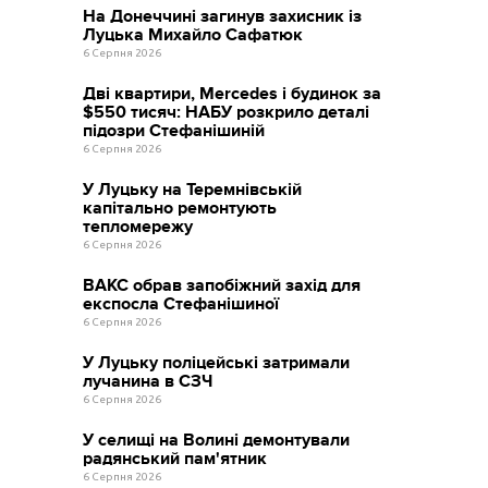
На Донеччині загинув захисник із
Луцька Михайло Сафатюк
6 Серпня 2026
Дві квартири, Mercedes і будинок за
$550 тисяч: НАБУ розкрило деталі
підозри Стефанішиній
6 Серпня 2026
У Луцьку на Теремнівській
капітально ремонтують
тепломережу
6 Серпня 2026
ВАКС обрав запобіжний захід для
експосла Стефанішиної
6 Серпня 2026
У Луцьку поліцейські затримали
лучанина в СЗЧ
6 Серпня 2026
У селищі на Волині демонтували
радянський пам'ятник
6 Серпня 2026