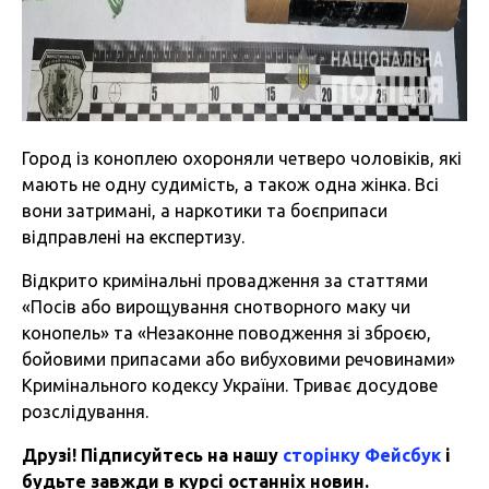
Город із коноплею охороняли четверо чоловіків, які
мають не одну судимість, а також одна жінка. Всі
вони затримані, а наркотики та боєприпаси
відправлені на експертизу.
Відкрито кримінальні провадження за статтями
«Посів або вирощування снотворного маку чи
конопель» та «Незаконне поводження зі зброєю,
бойовими припасами або вибуховими речовинами»
Кримінального кодексу України. Триває досудове
розслідування.
Друзі! Підписуйтесь на нашу
сторінку Фейсбук
і
будьте завжди в курсі останніх новин.