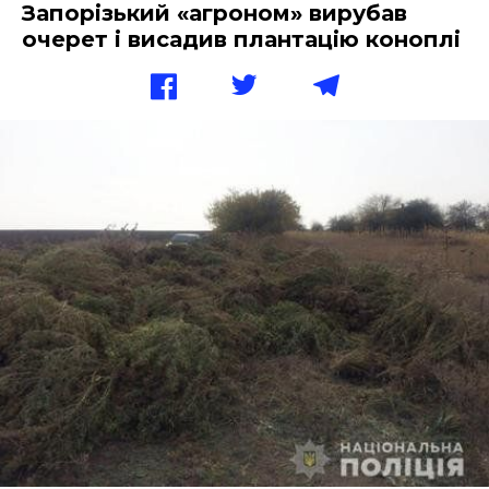
Запорізький «агроном» вирубав
очерет і висадив плантацію коноплі