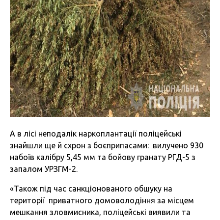
А в лісі неподалік наркоплантації поліцейські
знайшли ще й схрон з боєприпасами: вилучено 930
набоїв калібру 5,45 мм та бойову гранату РГД-5 з
запалом УРЗГМ-2.
«Також під час санкціонованого обшуку на
території приватного домоволодіння за місцем
мешкання зловмисника, поліцейські виявили та