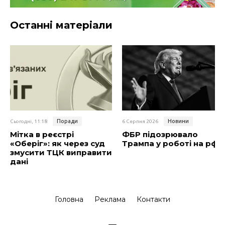
Останні матеріали
Поради
Новини
Сьогодні, 11:18
6 Серпня 2026
Мітка в реєстрі
ФБР підозрювало
«Оберіг»: як через суд
Трампа у роботі на рф
змусити ТЦК виправити
дані
Головна
Реклама
Контакти