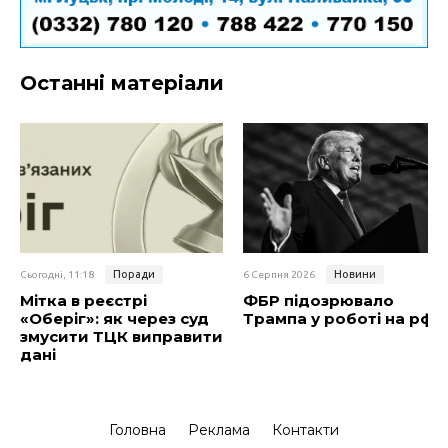
Останні матеріали
Поради
Новини
Сьогодні, 11:18
6 Серпня 2026
Мітка в реєстрі
ФБР підозрювало
«Оберіг»: як через суд
Трампа у роботі на рф
змусити ТЦК виправити
дані
Головна
Реклама
Контакти