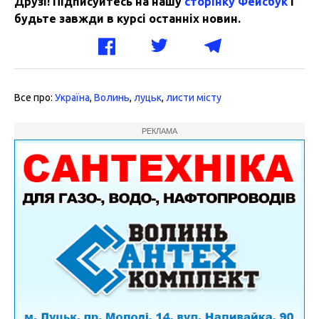
Друзі! Підписуйтесь на нашу
сторінку Фейсбук
і
будьте завжди в курсі останніх новин.
Все про:
Україна
,
Волинь
,
луцьк
,
листи місту
РЕКЛАМА