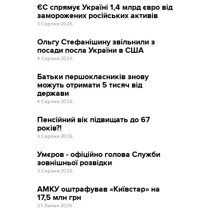
ЄС спрямує Україні 1,4 млрд євро від
заморожених російських активів
5 Серпня 2026
Ольгу Стефанішину звільнили з
посади посла України в США
4 Серпня 2026
Батьки першокласників знову
можуть отримати 5 тисяч від
держави
4 Серпня 2026
Пенсійний вік підвищать до 67
років?!
3 Серпня 2026
Умєров - офіційно голова Служби
зовнішньої розвідки
3 Серпня 2026
АМКУ оштрафував «Київстар» на
17,5 млн грн
31 Липня 2026