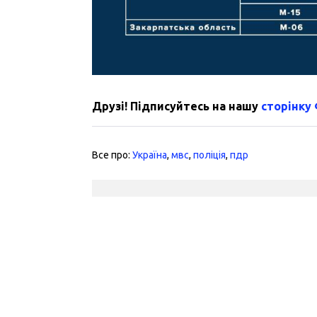
Друзі! Підписуйтесь на нашу
сторінку
Все про:
Україна
,
мвс
,
поліція
,
пдр