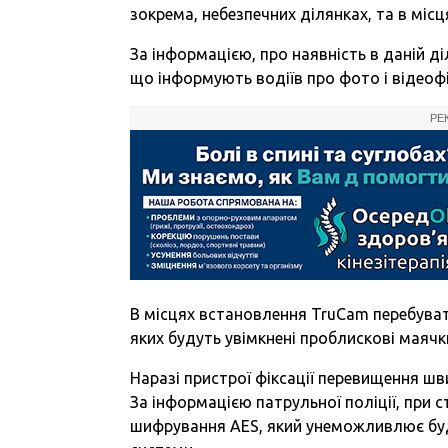
зокрема, небезпечних ділянках, та в міс
За інформацією, про наявність в даній д
що інформують водіїв про фото і відеоф
РЕ
В місцях встановлення TruCam перебува
яких будуть увімкнені проблискові маячк
Наразі пристрої фіксації перевищення ш
За інформацією патрульної поліції, при
шифрування AES, який унеможливлює будь