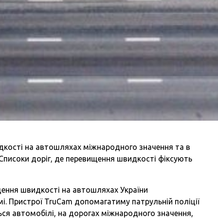
кості на автошляхах міжнародного значення та в
 Списоки доріг, де перевищення швидкості фіксують
щення швидкості на автошляхах України
і. Пристрої TruCam допомагатиму патрульній поліції
ься автомобілі, на дорогах міжнародного значення,