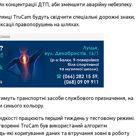
цях концентрації ДТП, аби зменшити аварійну небезпеку.
ілянці TruCam будуть свідчити спеціальні дорожні знаки,
іксації правопорушень на шляхах.
КЛАМА
тимуть транспортні засоби службового призначення, на
и синього кольору.
видкості працюють перший тиждень у тестовому режимі.
 створенні TruCam був використаний алгоритм
-які коригування даних та втручання зовні в роботу