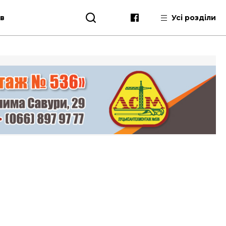
ів
Усі розділи