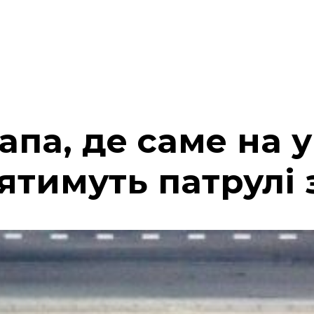
апа, де саме на 
ятимуть патрулі