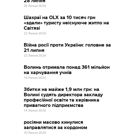
28 липня
29 Липня 2026
Шахраї на OLX за 10 тисяч грн
«здали» туристу неіснуюче житло на
Світязі
23 Липня 2026
Війна росії проти України: головне за
21 липня
22 Липня 2026
Волинь отримала понад 361 мільйон
на харчування учнів
16 Липня 2026
Збитки на майже 1,9 млн грн: на
Волині судять директора закладу
професійної освіти та керівника
приватного підприємства
14 Липня 2026
росіяни масово кинулися
заправлятися за кордоном
10 Липня 2026