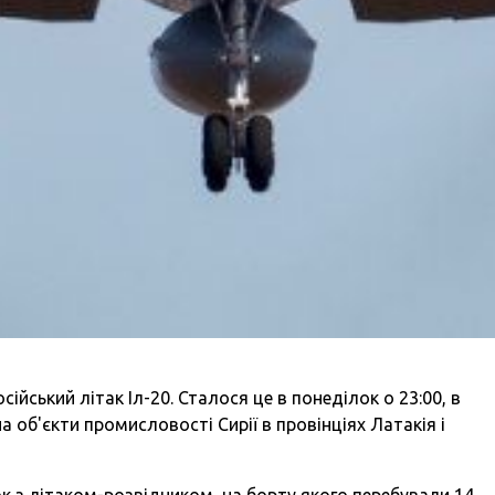
ійський літак Іл-20. Сталося це в понеділок о 23:00, в
на об'єкти промисловості Сирії в провінціях Латакія і
ок з літаком-розвідником, на борту якого перебували 14