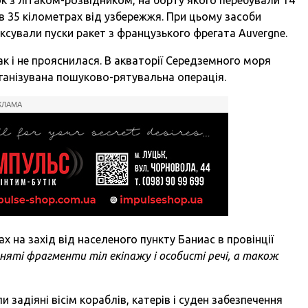
в 35 кілометрах від узбережжя. При цьому засоби
ксували пуски ракет з французького фрегата Auvergne.
ак і не прояснилася. В акваторії Середземного моря
ганізувана пошуково-рятувальна операція.
КЛАМА
х на захід від населеного пункту Баниас в провінції
дняті фрагменти тіл екіпажу і особисті речі, а також
и задіяні вісім кораблів, катерів і суден забезпечення