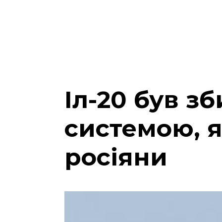
Іл-20 був з
системою, 
росіяни