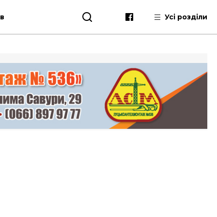
ів
Усі розділи