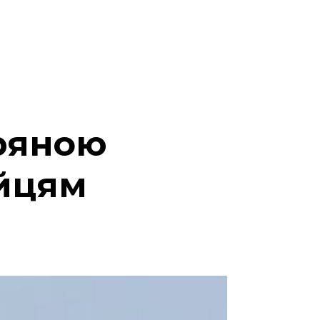
тряною
ійцям