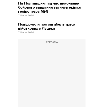
На Полтавщині під час виконання
бойового завдання загинув екіпаж
гелікоптера Мі-8
7 Липня 2026
Повідомили про загибель трьох
військових з Луцька
7 Липня 2026
РЕКЛАМА