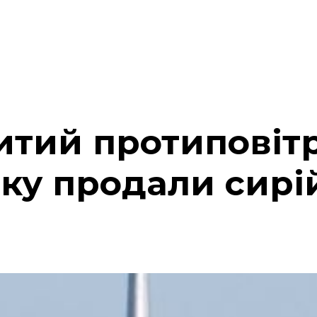
битий протипові
яку продали сир