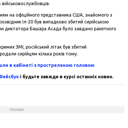
15 військовослужбовців.
нням на офіційного представника США, знайомого з
озвідник Іл-20 був випадково збитий сирійською
ами диктатора Башара Асада було завдано ракетного
ремих ЗМІ, російський літак був збитий
родали сирійцям кілька років тому.
шли в кабінеті з простреленою головою
 Фейсбук
і будьте завжди в курсі останніх новин.
РЕКЛАМА