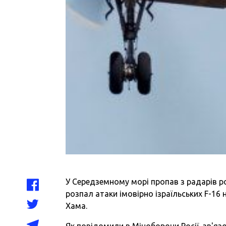
У Середземному морі пропав з радарів рос
розпал атаки імовірно ізраїльських F-16 
Хама.
Як повідомили в Міноборони Росії, зв'яз