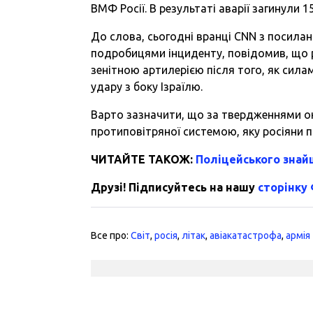
ВМФ Росії. В результаті аварії загинули 
До слова, сьогодні вранці CNN з посила
подробицями інциденту, повідомив, що р
зенітною артилерією після того, як сил
удару з боку Ізраїлю.
Варто зазначити, що за твердженнями ок
протиповітряної системою, яку росіяни п
ЧИТАЙТЕ ТАКОЖ:
Поліцейського знай
Друзі! Підписуйтесь на нашу
сторінку
Все про:
Світ
,
росія
,
літак
,
авіакатастрофа
,
армія