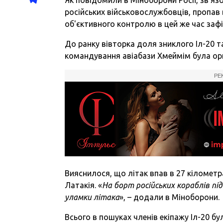
російських військовослужбовців, пропав 
об'єктивного контролю в цей же час зафі
До ранку вівторка доля зниклого Іл-20 т
командування авіабази Хмеймім була ор
РЕ
Вияснилося, що літак впав в 27 кілометра
Латакія. «
На борт російських кораблів пі
уламки літака
», – додали в Міноборони.
Всього в пошуках членів екіпажу Іл-20 бул