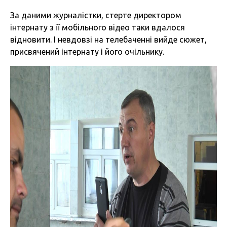
За даними журналістки, стерте директором
інтернату з її мобільного відео таки вдалося
відновити. І невдовзі на телебаченні вийде сюжет,
присвячений інтернату і його очільнику.