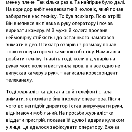
мене у плече. Так кілька разів. Та найгірше було далі.
На коридор вибіг неадекватний чоловік, який почав
забирати в нас техніку. То був психіатр. Психіатр!!!!!
Він вчепився як п’явка в руку оператору і почав
виривати камеру. Мій мужній колега проявив
неймовірну стійкість і до останнього намагався
знімати відео. Психіатр озвірів і з розмаху почав
товкти оператором і камерою об стіну. Намагався
розбити техніку. І навіть тоді, коли від ударів на
руках мого колеги виступила кров, він все одно не
випускав камеру з рук», – написала кореспондент
телеканалу.
Тоді журналістка дістала свій телефон і стала
знімати, як психіатр бив її колегу-оператора. Після
чого до неї підбіг директор і став викручувати руки,
віднімаючи мобільний. На просьби журналістки
віддати пристрій, показав їй дулю і вдарив кулаком
у лице. Це вдалося зафіксувати оператору. Вже за