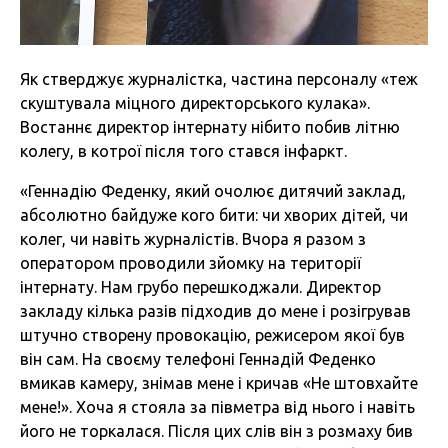
Як стверджує журналістка, частина персоналу «теж
скуштувала міцного директорського кулака».
Востаннє директор інтернату нібито побив літню
колегу, в котрої після того стався інфаркт.
«Геннадію Феденку, який очолює дитячий заклад,
абсолютно байдуже кого бити: чи хворих дітей, чи
колег, чи навіть журналістів. Вчора я разом з
оператором проводили зйомку на території
інтернату. Нам грубо перешкоджали. Директор
закладу кілька разів підходив до мене і розігрував
штучно створену провокацію, режисером якої був
він сам. На своєму телефоні Геннадій Феденко
вмикав камеру, знімав мене і кричав «Не штовхайте
мене!». Хоча я стояла за півметра від нього і навіть
його не торкалася. Після цих слів він з розмаху бив