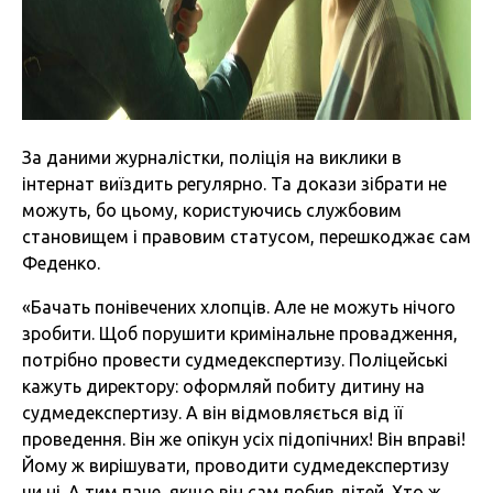
За даними журналістки, поліція на виклики в
інтернат виїздить регулярно. Та докази зібрати не
можуть, бо цьому, користуючись службовим
становищем і правовим статусом, перешкоджає сам
Феденко.
«Бачать понівечених хлопців. Але не можуть нічого
зробити. Щоб порушити кримінальне провадження,
потрібно провести судмедекспертизу. Поліцейські
кажуть директору: оформляй побиту дитину на
судмедекспертизу. А він відмовляється від її
проведення. Він же опікун усіх підопічних! Він вправі!
Йому ж вирішувати, проводити судмедекспертизу
чи ні. А тим паче, якщо він сам побив дітей. Хто ж