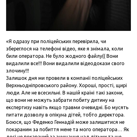
«Я одразу при поліцейських перевірила, чи
збереглося на телефоні відео, яке я знімала, коли
били оператора. Не було жодного файлу(( Вони
видалили все!!! Вони видалили відеодокази свого
злочину!!!
Залишок дня ми провели в компанії поліцейських
Верхньодніпровського району. Хороші, прості, щирі
люди. Але не всесильні. В нашій країні такі закони,
що вони не можуть забрати побиту дитину на
експертизу навіть якщо травми очевидні. Бо мусять
питати дозволу в опікуна дітей, тобто директора.
Боюся, що Феденко Геннадій може залишитися не
покараним за побиття мене та мого оператора… Як
досі не покараний за знущання над дітьми та ще