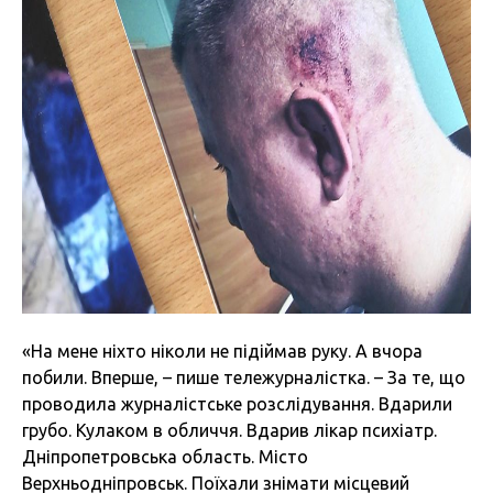
«На мене ніхто ніколи не підіймав руку. А вчора
побили. Вперше, – пише тележурналістка. – За те, що
проводила журналістське розслідування. Вдарили
грубо. Кулаком в обличчя. Вдарив лікар психіатр.
Дніпропетровська область. Місто
Верхньодніпровськ. Поїхали знімати місцевий