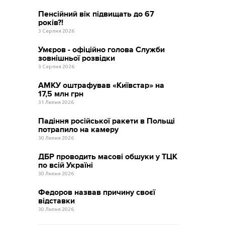
Пенсійний вік підвищать до 67
років?!
3 Серпня 2026
Умєров - офіційно голова Служби
зовнішньої розвідки
3 Серпня 2026
АМКУ оштрафував «Київстар» на
17,5 млн грн
31 Липня 2026
Падіння російської ракети в Польщі
потрапило на камеру
30 Липня 2026
ДБР проводить масові обшуки у ТЦК
по всій Україні
30 Липня 2026
Федоров назвав причину своєї
відставки
30 Липня 2026