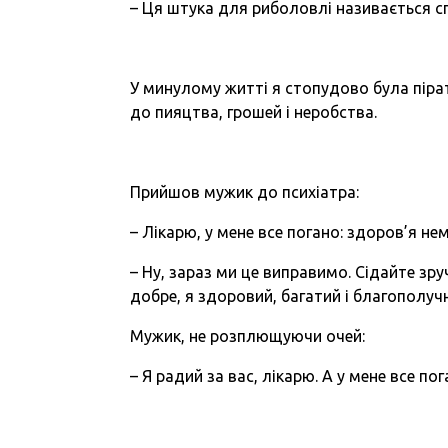
– Ця штука для риболовлі називається спін
У минулому житті я стопудово була пір
до пияцтва, грошей і неробства.
Прийшов мужик до психіатра:
– Лікарю, у мене все погано: здоров’я не
– Ну, зараз ми це виправимо. Сідайте зру
добре, я здоровий, багатий і благополуч
Мужик, не розплющуючи очей:
– Я радий за вас, лікарю. А у мене все по