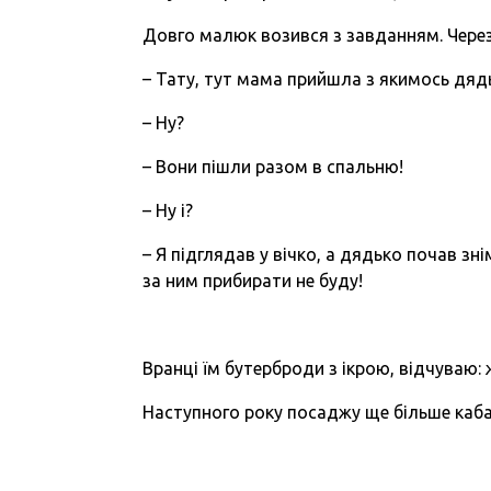
Довго малюк возився з завданням. Через
– Тату, тут мама прийшла з якимось дяд
– Ну?
– Вони пішли разом в спальню!
– Ну і?
– Я підглядав у вічко, а дядько почав зн
за ним прибирати не буду!
Вранці їм бутерброди з ікрою, відчуваю:
Наступного року посаджу ще більше кабач