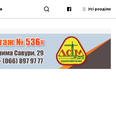
ів
Усі розділи