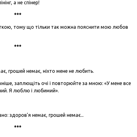
інг, а не спінер!
***
аткою, тому що тільки так можна пояснити мою любов
***
має, грошей немає, ніхто мене не любить.
чніше, заплющіть очі і повторюйте за мною: «У мене все
ний. Я люблю і любимий».
гано: здоров’я немає, грошей немає...
***