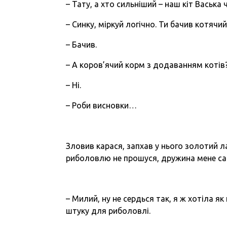
– Тату, а хто сильніший – наш кіт Васька 
– Синку, міркуй логічно. Ти бачив котяч
– Бачив.
– А коров’ячий корм з додаванням котів
– Ні.
– Роби висновки…
Зловив карася, запхав у нього золотий л
риболовлю не прошуся, дружина мене са
– Милий, ну не сердься так, я ж хотіла 
штуку для риболовлі.