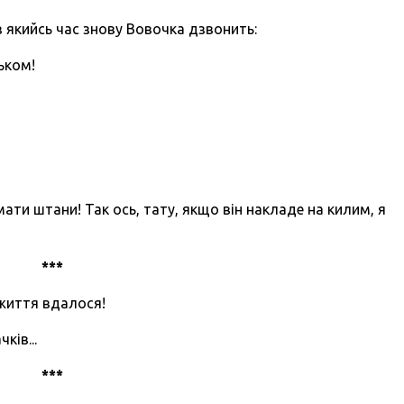
 якийсь час знову Вовочка дзвонить:
ьком!
імати штани! Так ось, тату, якщо він накладе на килим, я
***
 життя вдалося!
ків...
***