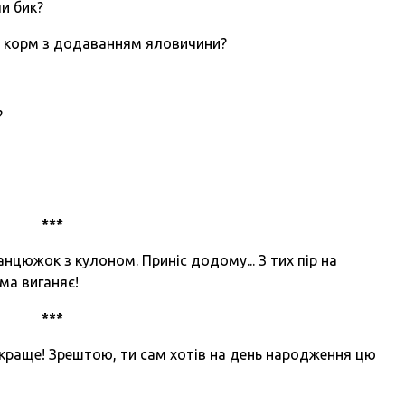
чи бик?
ий корм з додаванням яловичини?
?
***
анцюжок з кулоном. Приніс додому... З тих пір на
ма виганяє!
***
як краще! Зрештою, ти сам хотів на день народження цю