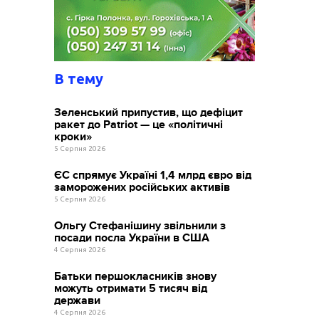
В тему
Зеленський припустив, що дефіцит
ракет до Patriot — це «політичні
кроки»
5 Серпня 2026
ЄС спрямує Україні 1,4 млрд євро від
заморожених російських активів
5 Серпня 2026
Ольгу Стефанішину звільнили з
посади посла України в США
4 Серпня 2026
Батьки першокласників знову
можуть отримати 5 тисяч від
держави
4 Серпня 2026