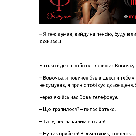
– Я теж думав, вийду на пенсію, буду їзд
доживеш.
Батько йде на роботу і залишає Вовочку
– Вовочка, я повинен був відвести тебе 
не сумував, я приніс тобі сусідське щеня
Через якийсь час Вова телефонує.
– Що трапилося? – питає батько.
– Тату, пес на килим наклав!
– Ну так прибери! Візьми віник, совочок…