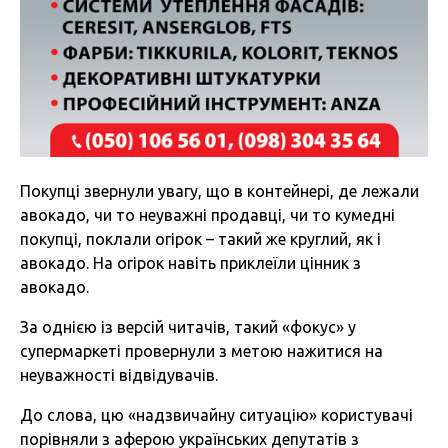
Покупці звернули увагу, що в контейнері, де лежали
авокадо, чи то неуважні продавці, чи то кумедні
покупці, поклали огірок – такий же круглий, як і
авокадо. На огірок навіть приклеїли цінник з
авокадо.
За однією із версій читачів, такий «фокус» у
супермаркеті провернули з метою нажитися на
неуважності відвідувачів.
До слова, цю «надзвичайну ситуацію» користувачі
порівняли з аферою українських депутатів з