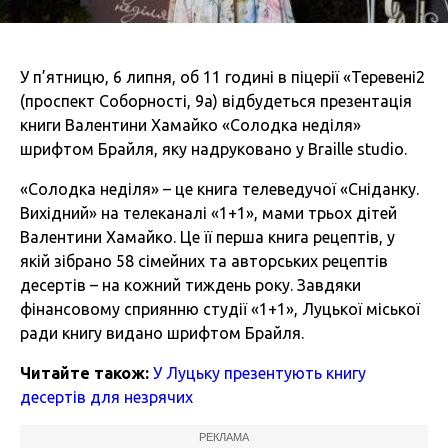
У п’ятницю, 6 липня, об 11 годині в піцерії «Теревені2
(проспект Соборності, 9а) відбудеться презентація
книги Валентини Хамайко «Солодка неділя»
шрифтом Брайля, яку надруковано у Braille studio.
«Солодка неділя» – це книга телеведучої «Сніданку.
Вихідний» на телеканалі «1+1», мами трьох дітей
Валентини Хамайко. Це її перша книга рецептів, у
якій зібрано 58 сімейних та авторських рецептів
десертів – на кожний тиждень року. Завдяки
фінансовому сприянню студії «1+1», Луцької міської
ради книгу видано шрифтом Брайля.
Читайте також:
У Луцьку презентують книгу
десертів для незрячих
РЕКЛАМА