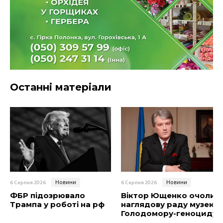
Останні матеріали
Новини
Новини
6 Серпня 2026
6 Серпня 2026
ФБР підозрювало
Віктор Ющенко очолив
Трампа у роботі на рф
наглядову раду музею
Голодомору-геноциду