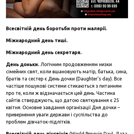
Всесвітній день боротьби проти малярії.
Міжнародний день тиші.
Міжнародний день секретаря.
День доньки.
Логічним продовженням низки
сімейних свят, коли вшановують матір, батька, сина,
братів та сестер є День дочки (Daughter's day). Все
частіше пошукові системи стикаються з питанням
про те, коли ж відзначається цей день. Частина
сайтів стверджують, що датою святкування є 25
квітня. Основне завдання організації Дня дочки –
привернення уваги держави і суспільства до
проблем дівчаток-підлітків.
Всесвітній день пінгвінів
(World Penguin Day). Дата