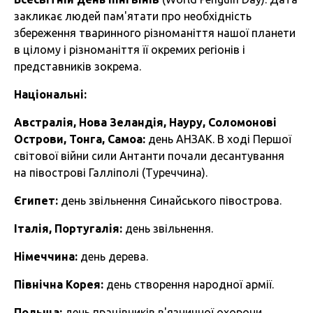
закликає людей пам'ятати про необхідність
збереження тваринного різноманіття нашої планети
в цілому і різноманіття її окремих регіонів і
представників зокрема.
Національні:
Австралія, Нова Зеландія, Науру, Соломонові
Острови, Тонга, Самоа:
день АНЗАК. В ході Першої
світової війни сили Антанти почали десантування
на півострові Галліполі (Туреччина).
Єгипет:
день звільнення Синайського півострова.
Італія, Португалія:
день звільнення.
Німеччина:
день дерева.
Північна Корея:
день створення народної армії.
Польща:
день працівників в'язничної охорони.