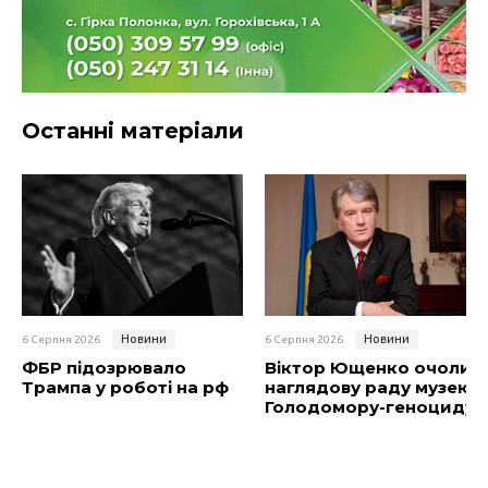
Останні матеріали
Новини
Новини
6 Серпня 2026
6 Серпня 2026
ФБР підозрювало
Віктор Ющенко очолив
Трампа у роботі на рф
наглядову раду музею
Голодомору-геноциду