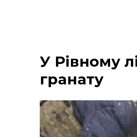
У Рівному л
гранату