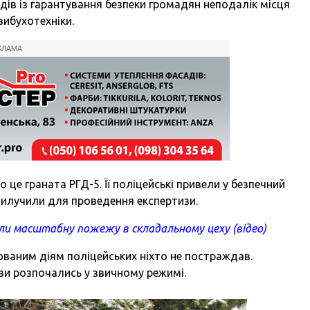
ів із гарантування безпеки громадян неподалік місця
вибухотехніки.
КЛАМА
це граната РГД-5. Її поліцейські привели у безпечний
 вилучили для проведення експертизи.
ли масштабну пожежу в складальному цеху (відео)
ованим діям поліцейських ніхто не постраждав.
ви розпочались у звичному режимі.