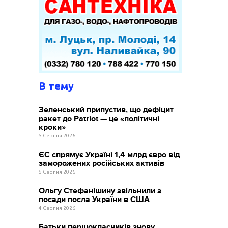
В тему
Зеленський припустив, що дефіцит
ракет до Patriot — це «політичні
кроки»
5 Серпня 2026
ЄС спрямує Україні 1,4 млрд євро від
заморожених російських активів
5 Серпня 2026
Ольгу Стефанішину звільнили з
посади посла України в США
4 Серпня 2026
Батьки першокласників знову