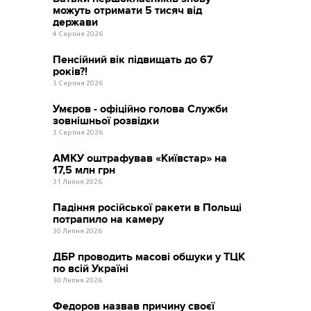
можуть отримати 5 тисяч від
держави
4 Серпня 2026
Пенсійний вік підвищать до 67
років?!
3 Серпня 2026
Умєров - офіційно голова Служби
зовнішньої розвідки
3 Серпня 2026
АМКУ оштрафував «Київстар» на
17,5 млн грн
31 Липня 2026
Падіння російської ракети в Польщі
потрапило на камеру
30 Липня 2026
ДБР проводить масові обшуки у ТЦК
по всій Україні
30 Липня 2026
Федоров назвав причину своєї