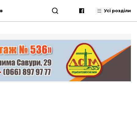
ів
Усі розділи