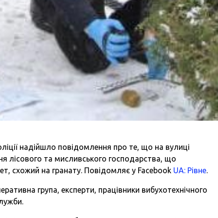
оліції надійшло повідомлення про те, що на вулиці
ння лісового та мисливського господарства, що
ет, схожий на гранату. Повідомляє у Facebook
UA: Рівне
.
перативна група, експерти, працівники вибухотехнічного
служби.