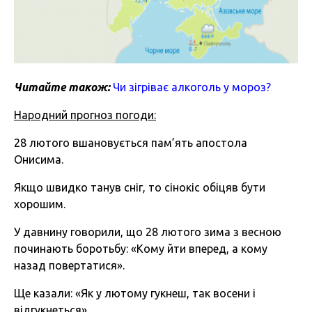
Читайте також:
Чи зігріває алкоголь у мороз?
Народний прогноз погоди:
28 лютого вшановується пам’ять апостола
Онисима.
Якщо швидко танув сніг, то сінокіс обіцяв бути
хорошим.
У давнину говорили, що 28 лютого зима з весною
починають боротьбу: «Кому йти вперед, а кому
назад повертатися».
Ще казали: «Як у лютому гукнеш, так восени і
відгукнеться».