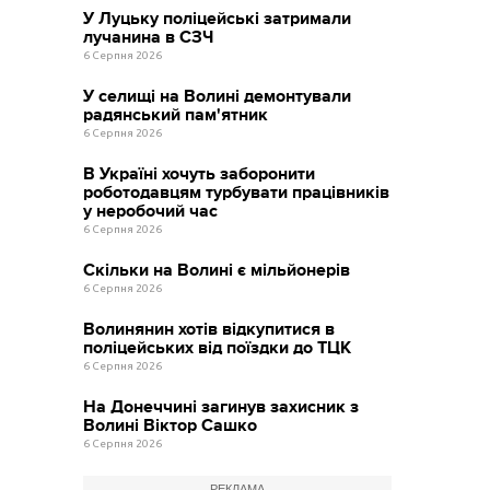
У Луцьку поліцейські затримали
лучанина в СЗЧ
6 Серпня 2026
У селищі на Волині демонтували
радянський пам'ятник
6 Серпня 2026
В Україні хочуть заборонити
роботодавцям турбувати працівників
у неробочий час
6 Серпня 2026
Скільки на Волині є мільйонерів
6 Серпня 2026
Волинянин хотів відкупитися в
поліцейських від поїздки до ТЦК
6 Серпня 2026
На Донеччині загинув захисник з
Волині Віктор Сашко
6 Серпня 2026
РЕКЛАМА