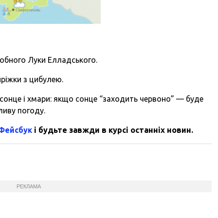
обного Луки Елладського.
иріжки з цибулею.
онце і хмари: якщо сонце “заходить червоно” — буде
ливу погоду.
 Фейсбук
і будьте завжди в курсі останніх новин.
РЕКЛАМА