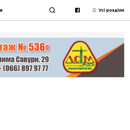
ів
Усі розділи