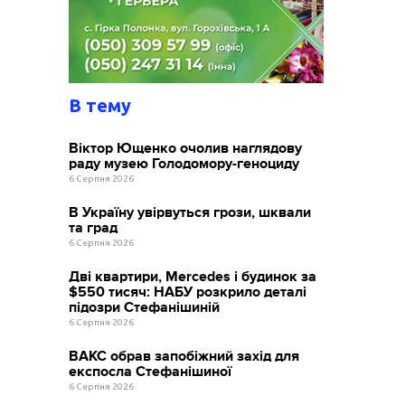
В тему
Віктор Ющенко очолив наглядову
раду музею Голодомору-геноциду
6 Серпня 2026
В Україну увірвуться грози, шквали
та град
6 Серпня 2026
Дві квартири, Mercedes і будинок за
$550 тисяч: НАБУ розкрило деталі
підозри Стефанішиній
6 Серпня 2026
ВАКС обрав запобіжний захід для
експосла Стефанішиної
6 Серпня 2026