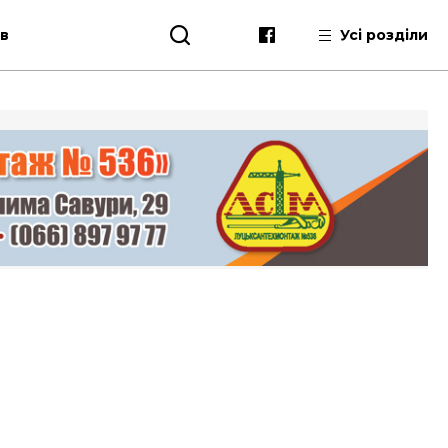
ів
Усі розділи