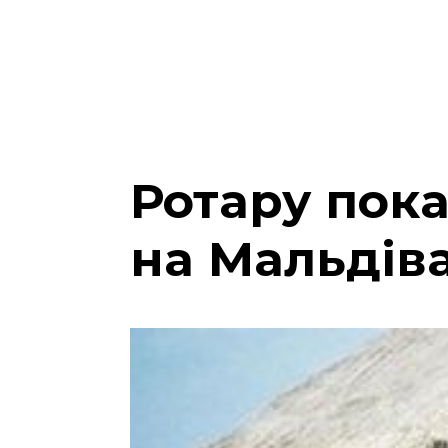
Ротару пок
на Мальдів