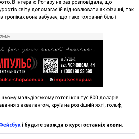
фото. В інтерв'ю Ротару не раз розповідала, що
рортів світу допомагає їй відновлювати як фізичні, так
 в тропіках вона забуває, що таке головний біль і
КЛАМА
в цьому мальдівському готелі коштує 800 доларів.
ання з аквалангом, круїз на розкішній яхті, гольф,
 Фейсбук
і будьте завжди в курсі останніх новин.