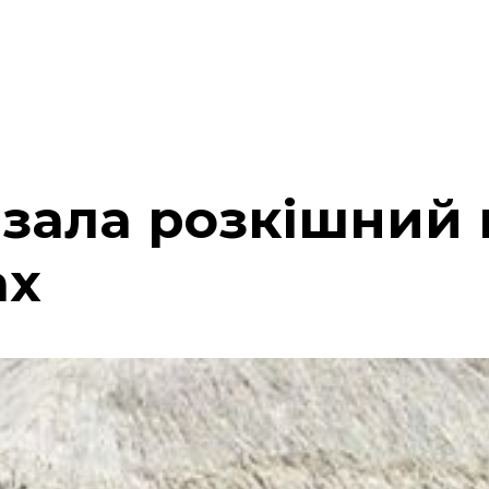
азала розкішний
ах