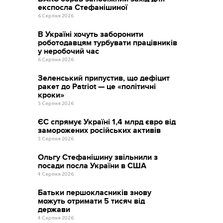
експосла Стефанішиної
6 Серпня 2026
В Україні хочуть заборонити
роботодавцям турбувати працівників
у неробочий час
6 Серпня 2026
Зеленський припустив, що дефіцит
ракет до Patriot — це «політичні
кроки»
5 Серпня 2026
ЄС спрямує Україні 1,4 млрд євро від
заморожених російських активів
5 Серпня 2026
Ольгу Стефанішину звільнили з
посади посла України в США
4 Серпня 2026
Батьки першокласників знову
можуть отримати 5 тисяч від
держави
4 Серпня 2026