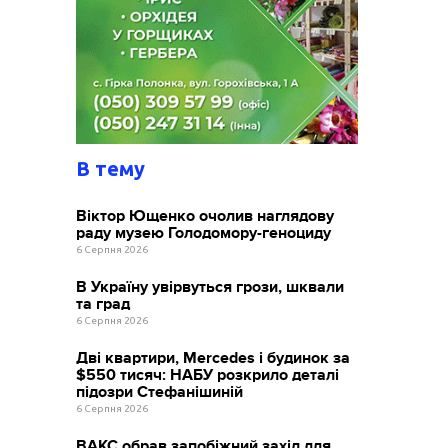
В тему
Віктор Ющенко очолив наглядову
раду музею Голодомору-геноциду
6 Серпня 2026
В Україну увірвуться грози, шквали
та град
6 Серпня 2026
Дві квартири, Mercedes і будинок за
$550 тисяч: НАБУ розкрило деталі
підозри Стефанішиній
6 Серпня 2026
ВАКС обрав запобіжний захід для