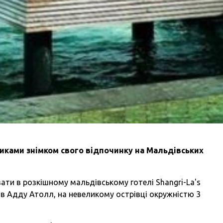
иками знімком свого відпочинку на Мальдівських
ати в розкішному мальдівському готелі Shangri-La's
ий в Адду Атолл, на невеликому острівці окружністю 3