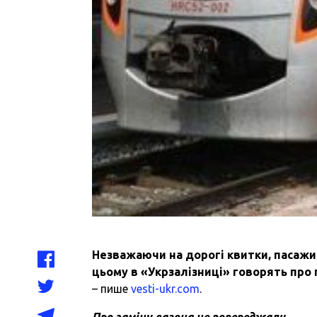
Незважаючи на дорогі квитки, пасажир
цьому в «Укрзалізниці» говорять про
– пише
vesti-ukr.com
.
Про заміну вагона не попереджали