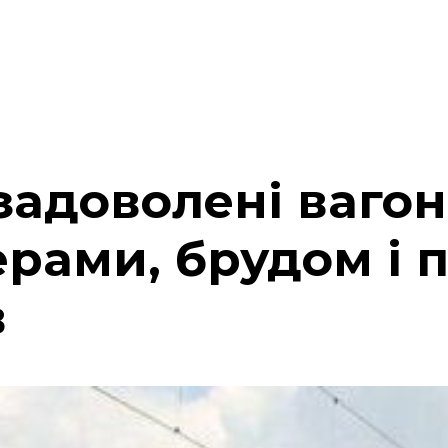
задоволені ваго
рами, брудом і 
в