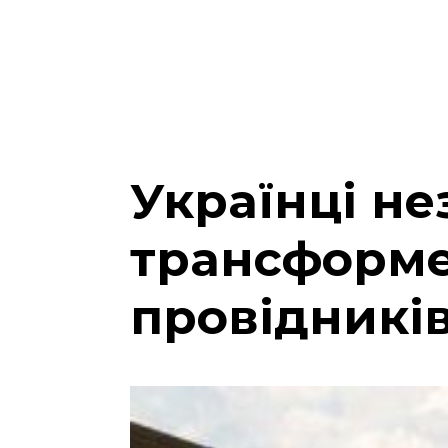
Українці не
трансформе
провідникі