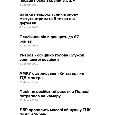
посади посла України в США
4 Серпня 2026
Батьки першокласників знову
можуть отримати 5 тисяч від
держави
4 Серпня 2026
Пенсійний вік підвищать до 67
років?!
3 Серпня 2026
Умєров - офіційно голова Служби
зовнішньої розвідки
3 Серпня 2026
АМКУ оштрафував «Київстар» на
17,5 млн грн
31 Липня 2026
Падіння російської ракети в Польщі
потрапило на камеру
30 Липня 2026
ДБР проводить масові обшуки у ТЦК
по всій Україні