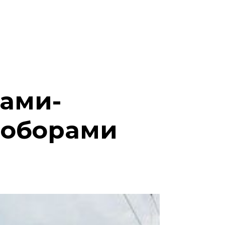
нами-
поборами