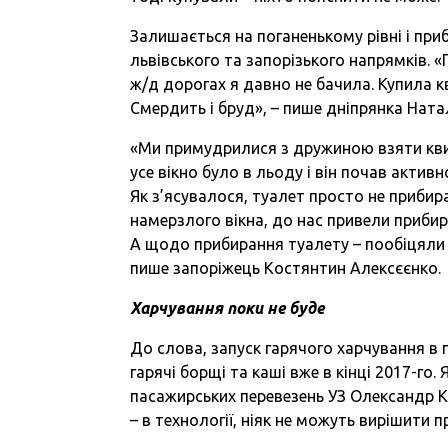
Залишається на поганенькому рівні і при
львівського та запорізького напрямків. «
ж/д дорогах я давно не бачила. Купила кви
Смердить і бруд», – пише дніпрянка Ната
«Ми примудрилися з дружиною взяти квит
усе вікно було в льоду і він почав активн
Як з’ясувалося, туалет просто не прибира
намерзлого вікна, до нас привели прибир
А щодо прибирання туалету – пообіцяли вс
пише запоріжець Костянтин Алексєєнко.
Харчування поки не буде
До слова, запуск гарячого харчування в 
гарячі борщі та каші вже в кінці 2017-г
пасажирських перевезень УЗ Олександр К
– в технології, ніяк не можуть вирішити п