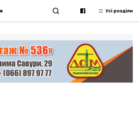
ів
Усі розділи