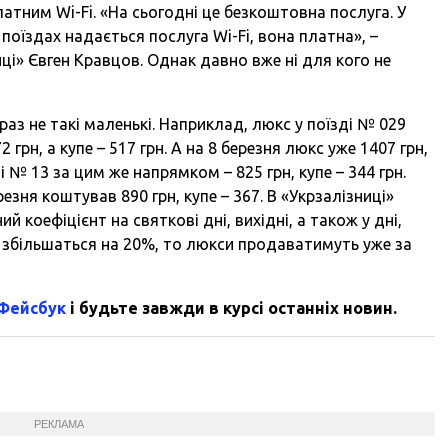
латним Wi-Fi. «На сьогодні це безкоштовна послуга. У
 поїздах надається послуга Wi-Fi, вона платна», –
иці» Євген Кравцов. Однак давно вже ні для кого не
араз не такі маленькі. Наприклад, люкс у поїзді № 029
 грн, а купе – 517 грн. А на 8 березня люкс уже 1407 грн,
ді № 13 за цим же напрямком – 825 грн, купе – 344 грн.
резня коштував 890 грн, купе – 367. В «Укрзалізниці»
коефіцієнт на святкові дні, вихідні, а також у дні,
и збільшаться на 20%, то люкси продаватимуть уже за
 Фейсбук
і будьте завжди в курсі останніх новин.
РЕКЛАМА