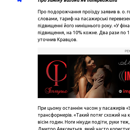
Про подорожчання проїзду заявив в. о. г
словами, тариф на пасажирські перевезенн
підвищенні його нинішнього року. «У фін
підвищення, на 10% кожне. Два рази по 1
уточнив Кравцов.
РЕ
При цьому останнім часом у пасажирів «У
трансформерів. «Такий потяг схожий на 
вісім годин. Ноги нікуди подіти, руки теж
Дмитро Авксентьєв, який часто користу