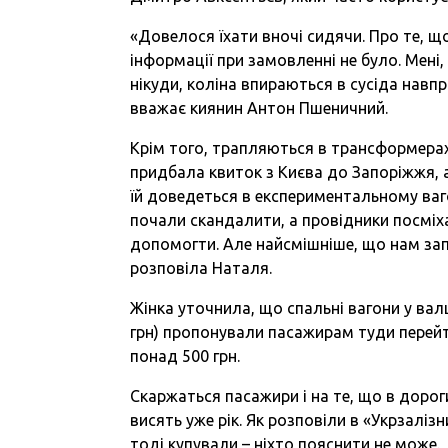
«Довелося їхати вночі сидячи. Про те, щ
інформації при замовленні не було. Мені,
нікуди, коліна впираються в сусіда навп
вважає киянин Антон Пшеничний.
Крім того, трапляються в трансформерах
придбала квиток з Києва до Запоріжжя, а
їй доведеться в експериментальному ваго
почали скандалити, а провідники посміх
допомогти. Але найсмішніше, що нам запр
розповіла Наталя.
Жінка уточнила, що спальні вагони у вал
грн) пропонували пасажирам туди перейти
понад 500 грн.
Скаржаться пасажири і на те, що в дорог
висять уже рік. Як розповіли в «Укрзаліз
тоді купували – ніхто пояснити не може.