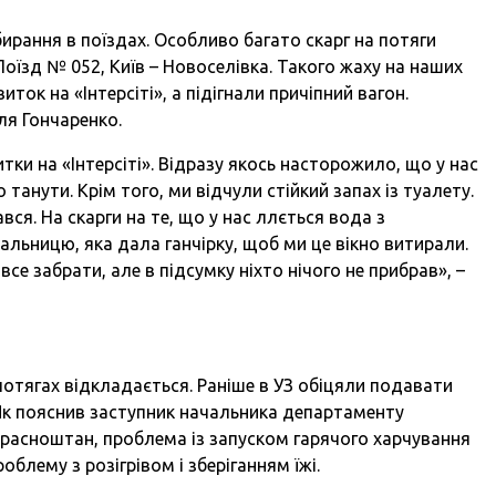
бирання в поїздах. Особливо багато скарг на потяги
Поїзд № 052, Київ – Новоселівка. Такого жаху на наших
ток на «Інтерсіті», а підігнали причіпний вагон.
ля Гончаренко.
ки на «Інтерсіті». Відразу якось насторожило, що у нас
о танути. Крім того, ми відчули стійкий запах із туалету.
вся. На скарги на те, що у нас ллється вода з
альницю, яка дала ганчірку, щоб ми це вікно витирали.
е забрати, але в підсумку ніхто нічого не прибрав», –
потягах відкладається. Раніше в УЗ обіцяли подавати
о. Як пояснив заступник начальника департаменту
расноштан, проблема із запуском гарячого харчування
роблему з розігрівом і зберіганням їжі.