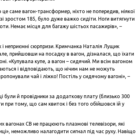
о це саме вагон-трансформер, ніхто не попередив, ніякої
 зі зростом 185, було дуже важко сидіти. Ноги витягнути
роти. Немає місця для багажу шістьох пасажирів», –
 і неприємні сюрпризи. Кримчанка Наталія Лущик
ле, прийшовши на посадку в вагон, дізналася, що їхати
ні. «Купувала купе, а вагон – сидячий. Ми всім вагоном
аються і відповідають, що нічим нам не можуть
опонували чай і ліжко! Постіль у сидячому вагоні», –
ці були й провідники за додаткову плату (близько 300
 при тому, що сам квиток і без того обійшовся їй у
их вагонах СВ не працюють плазмові телевізори, які
ниці», неможливо налагодити сигнал під час руху. Навіщо