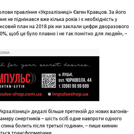
олови правління «Укрзалізниці» Євген Кравцов. За його
я не піднімався вже кілька років і є необхідність у
ансовий план на 2018 рік ми заклали цифри дворазового
0%, щоб це було плавно і не так помітно для людей», –
КЛАМА
крзалізниці» дедалі більше претензій до нових вагонів-
камеру смертників – шість осіб одне навпроти одного
, спина болить після третьої години», – пише киянин
ється трансформерами.