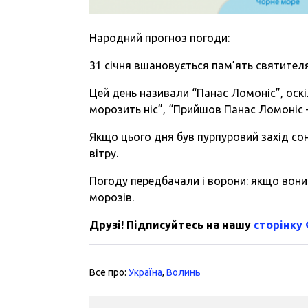
Народний прогноз погоди:
31 січня вшановується пам’ять святителя
Цей день називали “Панас Ломоніс”, оск
морозить ніс”, “Прийшов Панас Ломоніс 
Якщо цього дня був пурпуровий захід сон
вітру.
Погоду передбачали і ворони: якщо вони 
морозів.
Друзі! Підписуйтесь на нашу
сторінку
Все про:
Україна
,
Волинь