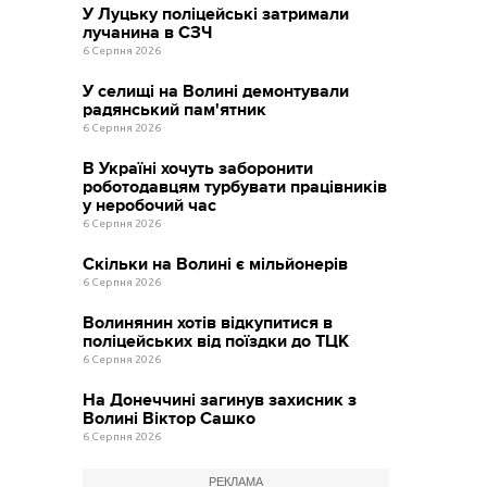
У Луцьку поліцейські затримали
лучанина в СЗЧ
6 Серпня 2026
У селищі на Волині демонтували
радянський пам'ятник
6 Серпня 2026
В Україні хочуть заборонити
роботодавцям турбувати працівників
у неробочий час
6 Серпня 2026
Скільки на Волині є мільйонерів
6 Серпня 2026
Волинянин хотів відкупитися в
поліцейських від поїздки до ТЦК
6 Серпня 2026
На Донеччині загинув захисник з
Волині Віктор Сашко
6 Серпня 2026
РЕКЛАМА