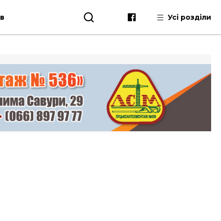
ів
Усі розділи