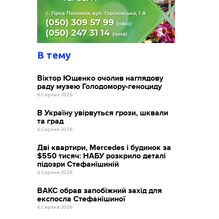
В тему
Віктор Ющенко очолив наглядову
раду музею Голодомору-геноциду
6 Серпня 2026
В Україну увірвуться грози, шквали
та град
6 Серпня 2026
Дві квартири, Mercedes і будинок за
$550 тисяч: НАБУ розкрило деталі
підозри Стефанішиній
6 Серпня 2026
ВАКС обрав запобіжний захід для
експосла Стефанішиної
6 Серпня 2026