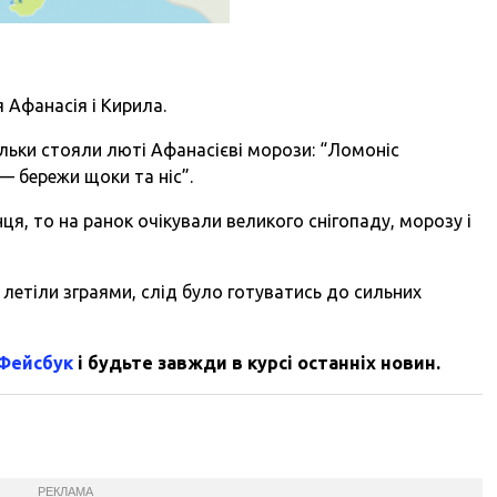
 Афанасія і Кирила.
ільки стояли люті Афанасієві морози: “Ломоніс
— бережи щоки та ніс”.
ця, то на ранок очікували великого снігопаду, морозу і
летіли зграями, слід було готуватись до сильних
 Фейсбук
і будьте завжди в курсі останніх новин.
РЕКЛАМА