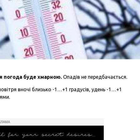
ня погода буде хмарною.
Опадів не передбачається.
овітря вночі близько -1…+1 градусів, удень -1…+1
ями.
КЛАМА