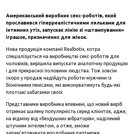
Американський виробник секс-роботів, який
прославився гіперреалістичними ляльками для
інтимних утіх, запускає лінію зі «штампування»
іграшок, призначених для жінок.
Нова продукція компанії Realbotix, котра
спеціалізується на виробництві секс-роботів для
чоловіків, вирішила випускати аналогічну продукцію
і для прекрасної половини людства. Тож зовсім
скоро у продаж надійдуть роботи-мужчини із
біонічними пенісами, які виконуватимуть будь-які
плотські забаганки своїх
Представники виробника впевнені, що новий виріб
отримає шалену популярність серед клієнток, адже,
на відміну від «бездушних вібраторів», наділений
штучним інтелектом, а отже, зможе
запам’ятовувати вподобання партнерки,