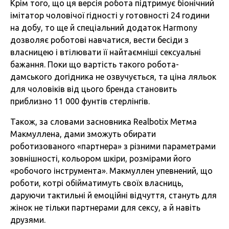
Крім того, що ця версія робота підтримує біонічний
імітатор чоловічої гідності у готовності 24 години
на добу, то ще й спеціальний додаток Harmony
дозволяє роботові навчатися, вести бесіди з
власницею і втілювати її найтаємніші сексуальні
бажання. Поки що вартість такого робота-
дамського догідника не озвучується, та ціна ляльок
для чоловіків від цього бренда становить
приблизно 11 000 фунтів стерлінгів.
Також, за словами засновника Realbotix Метма
Макмуллена, дами зможуть обирати
роботизованого «партнера» з різними параметрами
зовнішності, кольором шкіри, розмірами його
«робочого інструмента». Макмуллен упевнений, що
роботи, котрі обійматимуть своїх власниць,
даруючи тактильні й емоційні відчуття, стануть для
жінок не тільки партнерами для сексу, а й навіть
друзями.