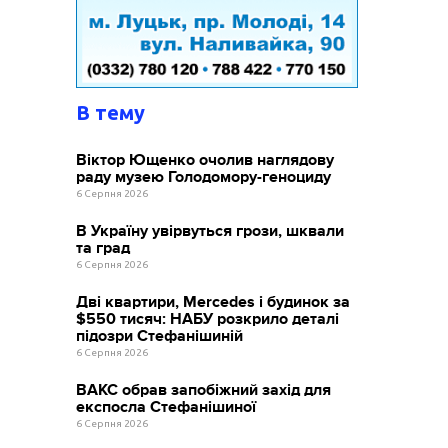
В тему
Віктор Ющенко очолив наглядову
раду музею Голодомору-геноциду
6 Серпня 2026
В Україну увірвуться грози, шквали
та град
6 Серпня 2026
Дві квартири, Mercedes і будинок за
$550 тисяч: НАБУ розкрило деталі
підозри Стефанішиній
6 Серпня 2026
ВАКС обрав запобіжний захід для
експосла Стефанішиної
6 Серпня 2026