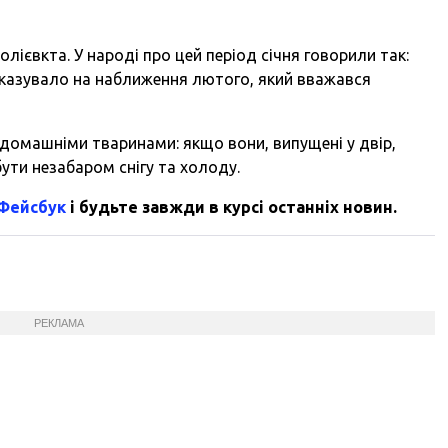
лієвкта. У народі про цей період січня говорили так:
о вказувало на наближення лютого, який вважався
 домашніми тваринами: якщо вони, випущені у двір,
ути незабаром снігу та холоду.
 Фейсбук
і будьте завжди в курсі останніх новин.
РЕКЛАМА