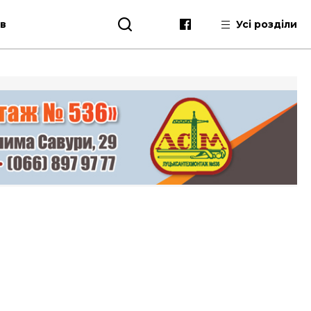
ів
Усі розділи