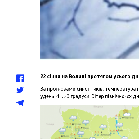
22 січня на Волині протягом усього д
За прогнозами синоптиків, температура п
удень -1…-3 градуси. Вітер північно-східн