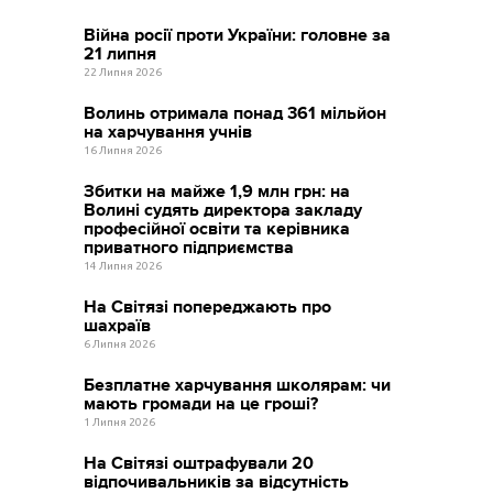
Війна росії проти України: головне за
21 липня
22 Липня 2026
Волинь отримала понад 361 мільйон
на харчування учнів
16 Липня 2026
Збитки на майже 1,9 млн грн: на
Волині судять директора закладу
професійної освіти та керівника
приватного підприємства
14 Липня 2026
На Світязі попереджають про
шахраїв
6 Липня 2026
Безплатне харчування школярам: чи
мають громади на це гроші?
1 Липня 2026
На Світязі оштрафували 20
відпочивальників за відсутність