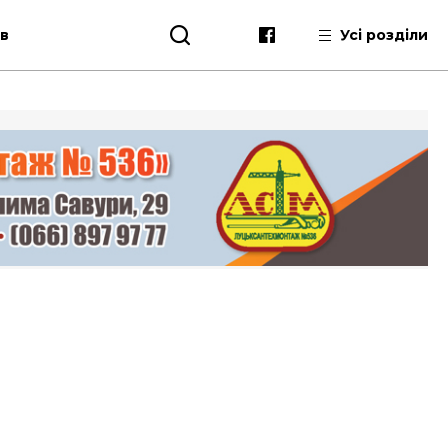
ів
Усі розділи