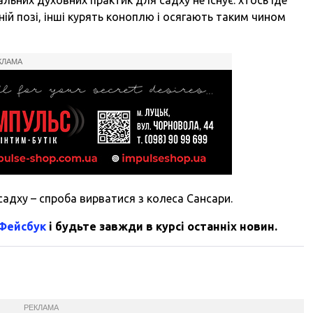
ній позі, інші курять коноплю і осягають таким чином
КЛАМА
садху – спроба вирватися з колеса Сансари.
 Фейсбук
і будьте завжди в курсі останніх новин.
РЕКЛАМА