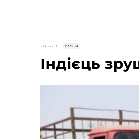
Новини
5 Січня 2018
Індієць зр