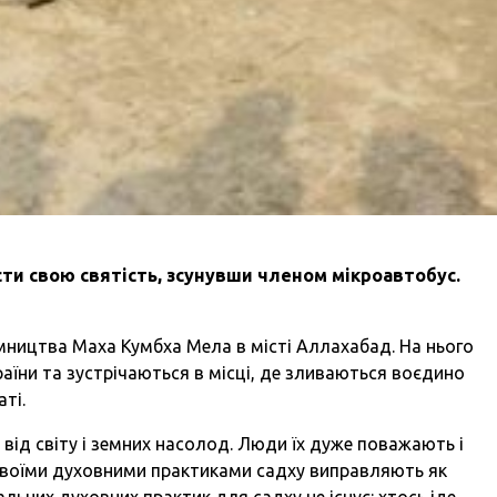
сти свою святість, зсунувши членом мікроавтобус.
мництва Маха Кумбха Мела в місті Аллахабад. На нього
раїни та зустрічаються в місці, де зливаються воєдино
аті.
ся від світу і земних насолод. Люди їх дуже поважають і
 своїми духовними практиками садху виправляють як
гальних духовних практик для садху не існує: хтось іде