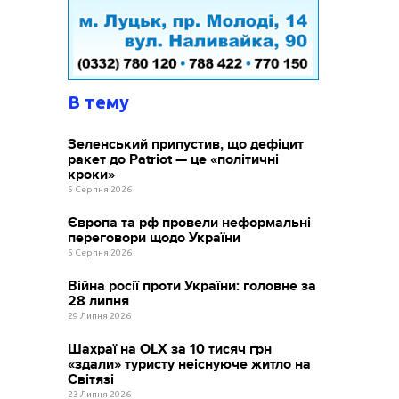
В тему
Зеленський припустив, що дефіцит
ракет до Patriot — це «політичні
кроки»
5 Серпня 2026
Європа та рф провели неформальні
переговори щодо України
5 Серпня 2026
Війна росії проти України: головне за
28 липня
29 Липня 2026
Шахраї на OLX за 10 тисяч грн
«здали» туристу неіснуюче житло на
Світязі
23 Липня 2026