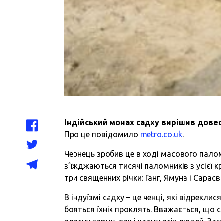
Індійський монах садху вирішив дове
Про це повідомило
metro.co.uk
.
Чернець зробив це в ході масового пало
з’їжджаються тисячі паломників з усієї к
три священних річки: Ганг, Ямуна і Сарасв
В індуїзмі садху – це ченці, які відрекли
бояться їхніх проклять. Вважається, що
власну карму, так і карму всіх людей. За