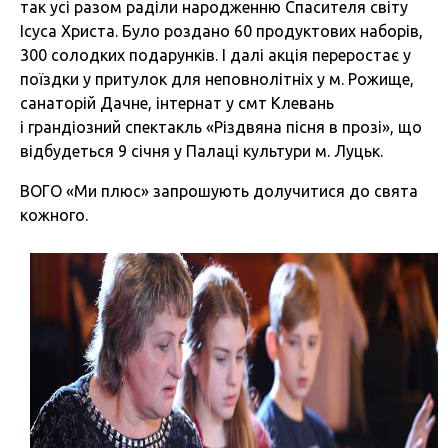
так усі разом раділи народженню Спасителя світу
Ісуса Христа. Було роздано 60 продуктових наборів,
300 солодких подарунків. І далі акція переростає у
поїздки у притулок для неповнолітніх у м. Рожище,
санаторій Дачне, інтернат у смт Клевань
і грандіозний спектакль «Різдвяна пісня в прозі», що
відбудеться 9 січня у Палаці культури м. Луцьк.
ВОГО «Ми плюс» запрошують долучитися до свята
кожного.