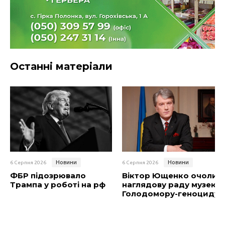
Останні матеріали
Новини
Новини
6 Серпня 2026
6 Серпня 2026
ФБР підозрювало
Віктор Ющенко очолив
Трампа у роботі на рф
наглядову раду музею
Голодомору-геноциду