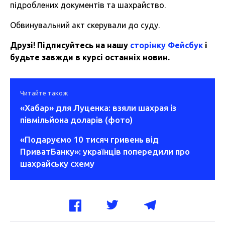
підроблених документів та шахрайство.
Обвинувальний акт скерували до суду.
Друзі! Підписуйтесь на нашу
сторінку Фейсбук
і
будьте завжди в курсі останніх новин.
Читайте також
«Хабар» для Луценка: взяли шахрая із
півмільйона доларів (фото)
«Подаруємо 10 тисяч гривень від
ПриватБанку»: українців попередили про
шахрайську схему