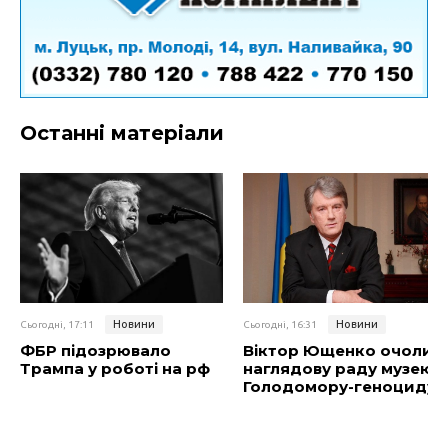
Останні матеріали
Новини
Новини
Сьогодні, 17:11
Сьогодні, 16:31
ФБР підозрювало
Віктор Ющенко очолив
Трампа у роботі на рф
наглядову раду музею
Голодомору-геноциду