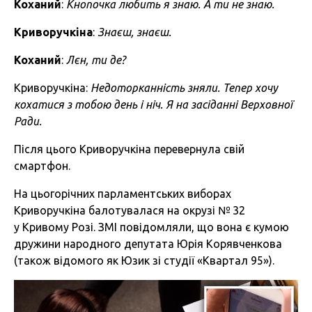
Коханий
:
Кнопочка любить я знаю. А ти не знаю.
Криворучк
і
на
:
Знаєш, знаєш.
Коханий
:
Лєн, ти де?
Криворучкіна:
Недоторканність зняли. Тепер хочу
кохатися з тобою день і ніч. Я на засіданні Верховної
Ради.
Після цього Криворучкіна перевернула свій
смартфон.
На цьогорічних парламентських виборах
Криворучкіна балотувалася на окрузі № 32
у Кривому Розі. ЗМІ повідомляли, що вона є кумою
дружини народного депутата Юрія Корявченкова
(також відомого як Юзик зі студії «Квартал 95»).