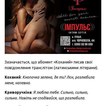
Зазначається, що абонент «Коханий» писав свої
повідомлення транслітом (латинськими літерами).
Коханий
:
Кнопочка зелена, де ти? Лєн, розлюбила
мене, напевно
.
Криворучк
і
на
:
Я люблю тебе. Сильно, сильно,
сильно. Навіть не сподівайся, що розлюбила.