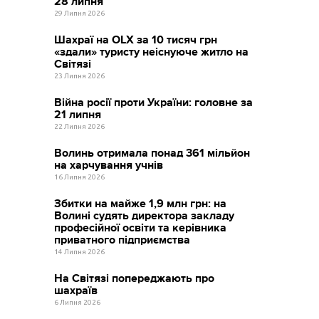
28 липня
29 Липня 2026
Шахраї на OLX за 10 тисяч грн
«здали» туристу неіснуюче житло на
Світязі
23 Липня 2026
Війна росії проти України: головне за
21 липня
22 Липня 2026
Волинь отримала понад 361 мільйон
на харчування учнів
16 Липня 2026
Збитки на майже 1,9 млн грн: на
Волині судять директора закладу
професійної освіти та керівника
приватного підприємства
14 Липня 2026
На Світязі попереджають про
шахраїв
6 Липня 2026