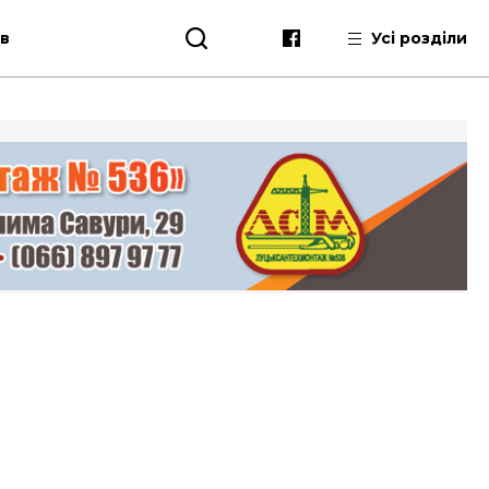
ів
Усі розділи