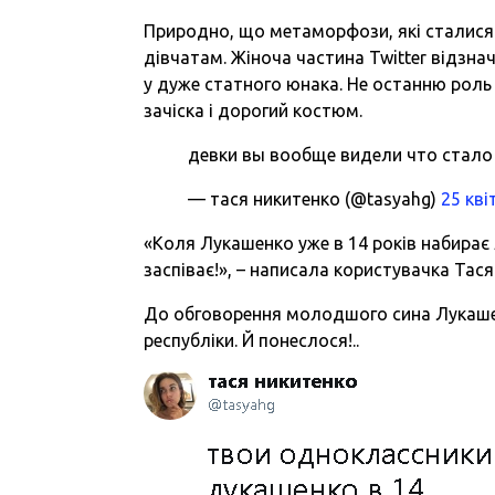
Природно, що метаморфози, які сталися 
дівчатам. Жіноча частина Twitter відзна
у дуже статного юнака. Не останню роль 
зачіска і дорогий костюм.
девки вы вообще видели что стало
— тася никитенко (@tasyahg)
25 кві
«Коля Лукашенко уже в 14 років набирає 
заспіває!», – написала користувачка Тася 
До обговорення молодшого сина Лукаше
республіки. Й понеслося!..