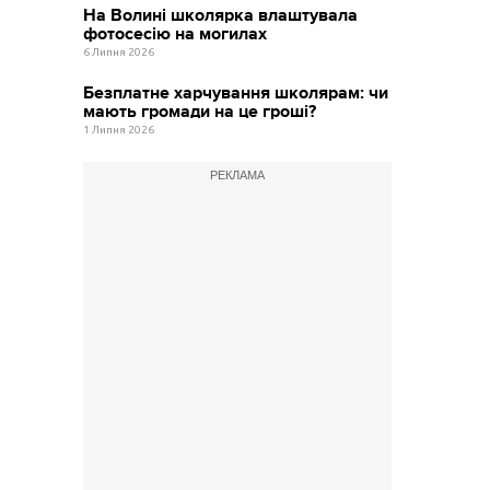
На Волині школярка влаштувала
фотосесію на могилах
6 Липня 2026
Безплатне харчування школярам: чи
мають громади на це гроші?
1 Липня 2026
РЕКЛАМА