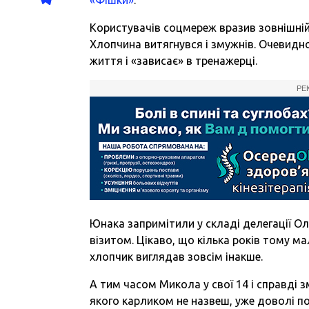
Користувачів соцмереж вразив зовнішній
Хлопчина витягнувся і змужнів. Очевид
життя і «зависає» в тренажерці.
РЕ
Юнака запримітили у складі делегації Ол
візитом. Цікаво, що кілька років тому м
хлопчик виглядав зовсім інакше.
А тим часом Микола у свої 14 і справді 
якого карликом не назвеш, уже доволі по