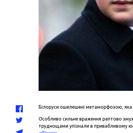
Білоруси ошелешені метаморфозою, яка с
Особливо сильне враження раптово змужн
труднощами упізнали в привабливому юн
«Фішки»
.