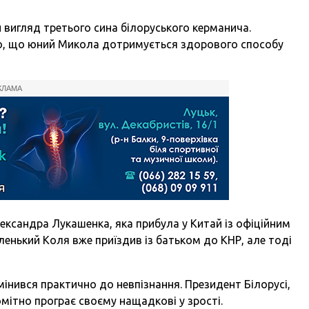
 вигляд третього сина білоруського керманича.
но, що юний Микола дотримується здорового способу
КЛАМА
ександра Лукашенка, яка прибула у Китай із офіційним
аленький Коля вже приїздив із батьком до КНР, але тоді
змінився практично до невпізнання. Президент Білорусі,
мітно програє своєму нащадкові у зрості.