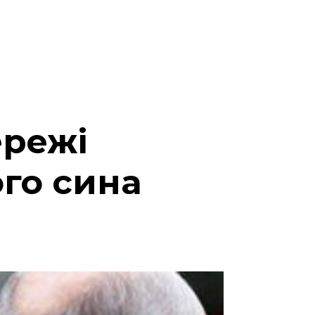
ережі
го сина