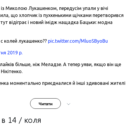
із Миколою Лукашенком, передусім упали у вічі
чила, що хлопчик із пухкенькими щічками перетворився
тут відіграє і новий імідж нащадка Бацьки: модна
 с колей лукашенко??
pic.twitter.com/MluoSByoBu
тня 2019 р.
лайків більше, ніж Меладзе. А тепер уяви, якщо він ще
Нікітенко.
нка моментально приєдналися й інші здивовані жителі