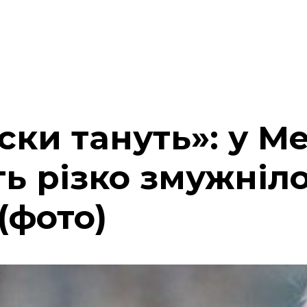
ски тануть»: у М
ь різко змужніло
(фото)