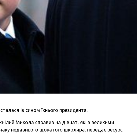
талася із сином їхнього президента.
ілий Микола справив на дівчат, які з великими
аку недавнього щокатого школяра, передає ресурс