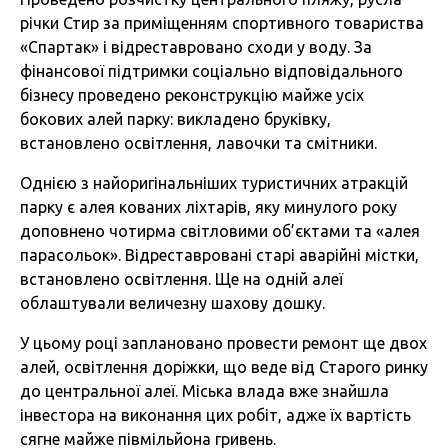
річки Стир за приміщенням спортивного товариства
«Спартак» і відреставровано сходи у воду. За
фінансової підтримки соціально відповідального
бізнесу проведено реконструкцію майже усіх
бокових алей парку: викладено бруківку,
встановлено освітлення, лавочки та смітники.
Однією з найоригінальніших туристичних атракцій
парку є алея кованих ліхтарів, яку минулого року
доповнено чотирма світловими об’єктами та «алея
парасольок». Відреставровані старі аварійні містки,
встановлено освітлення. Ще на одній алеї
облаштували величезну шахову дошку.
У цьому році заплановано провести ремонт ще двох
алей, освітлення доріжки, що веде від Старого ринку
до центральної алеї. Міська влада вже знайшла
інвестора на виконання цих робіт, адже їх вартість
сягне майже півмільйона гривень.