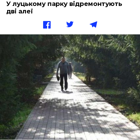
У луцькому парку відремонтують
дві алеї