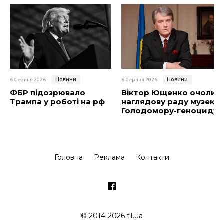
Новини
Новини
6 Серпня 2026
6 Серпня 2026
ФБР підозрювало
Віктор Ющенко очолив
Трампа у роботі на рф
наглядову раду музею
Голодомору-геноциду
Головна
Реклама
Контакти
© 2014-2026 t1.ua