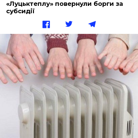
«Луцьктеплу» повернули борги за
субсидії